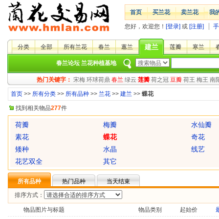
首页
买兰花
卖兰花
我
您好，欢迎您！
[登录]
或
[注册]
手
建兰
分类
全部
所有兰花
春兰
蕙兰
莲瓣
寒兰
春兰论坛
兰花种植基地
热门关键字：
宋梅
环球荷鼎
春兰
绿云
莲瓣
荷之冠
豆瓣
荷王
梅王
南
首页
>>
所有分类
>>
所有品种
>>
兰花
>>
建兰
>>
蝶花
找到相关物品
277
件
荷瓣
梅瓣
水仙瓣
素花
蝶花
奇花
矮种
水晶
线艺
花艺双全
其它
所有品种
热门品种
当天结束
排序方式：
物品图片与标题
物品类别
起始价