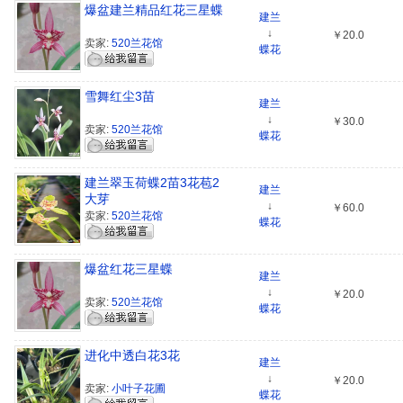
爆盆建兰精品红花三星蝶
建兰
↓
￥20.0
卖家:
520兰花馆
蝶花
雪舞红尘3苗
建兰
↓
￥30.0
卖家:
520兰花馆
蝶花
建兰翠玉荷蝶2苗3花苞2
建兰
大芽
↓
￥60.0
卖家:
520兰花馆
蝶花
爆盆红花三星蝶
建兰
↓
￥20.0
卖家:
520兰花馆
蝶花
进化中透白花3花
建兰
↓
￥20.0
卖家:
小叶子花圃
蝶花