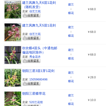
建兰凤舞九天6苗1花剑
建兰
（随机发货）
↓
￥68.0
卖家:
佳艺兰苑
蝶花
建兰凤舞九天5苗1花剑
建兰
↓
￥68.0
卖家:
佳艺兰苑
蝶花
吹吹蝶4苗头（中通包邮
建兰
偏远地区除外）
↓
￥68.0
卖家:
秀金花卉
蝶花
朝阳三星3苗1芽1花剑
建兰
↓
￥28.0
卖家:
15059680496
蝶花
朝阳三星蝶带花
建兰
↓
￥10.0
卖家:
520兰花馆
蝶花