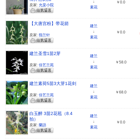
↓
￥0.0
卖家:
允棠小院
素花
【大唐宫粉】带花箭
建兰
↓
￥0.0
卖家:
指兰针
素花
建兰圣雪1苗2芽
建兰
↓
￥58.0
卖家:
佳艺兰苑
素花
建兰素荷5苗3大芽1花剑
建兰
↓
￥68.0
卖家:
佳艺兰苑
素花
白玉醉 3苗2花苞（8.4
建兰
拍）
↓
￥0.0
卖家:
蘭語
素花