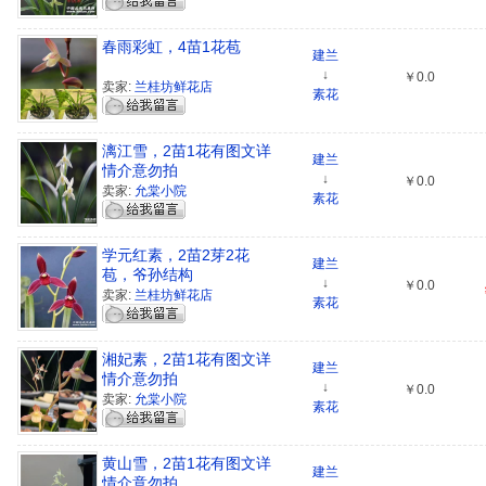
春雨彩虹，4苗1花苞
建兰
↓
￥0.0
卖家:
兰桂坊鲜花店
素花
漓江雪，2苗1花有图文详
建兰
情介意勿拍
↓
￥0.0
卖家:
允棠小院
素花
学元红素，2苗2芽2花
建兰
苞，爷孙结构
↓
￥0.0
卖家:
兰桂坊鲜花店
素花
湘妃素，2苗1花有图文详
建兰
情介意勿拍
↓
￥0.0
卖家:
允棠小院
素花
黄山雪，2苗1花有图文详
建兰
情介意勿拍