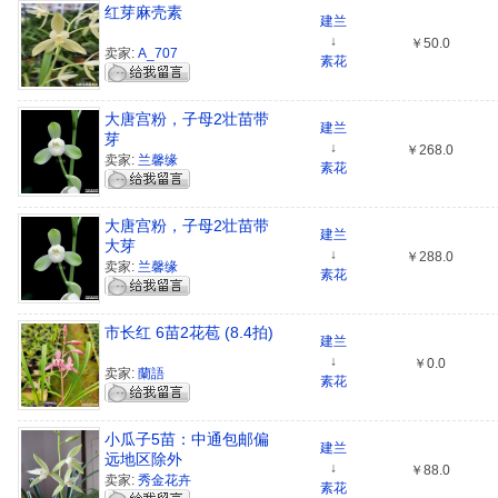
红芽麻壳素
建兰
↓
￥50.0
卖家:
A_707
素花
大唐宫粉，子母2壮苗带
建兰
芽
↓
￥268.0
卖家:
兰馨缘
素花
大唐宫粉，子母2壮苗带
建兰
大芽
↓
￥288.0
卖家:
兰馨缘
素花
市长红 6苗2花苞 (8.4拍)
建兰
↓
￥0.0
卖家:
蘭語
素花
小瓜子5苗：中通包邮偏
建兰
远地区除外
↓
￥88.0
卖家:
秀金花卉
素花