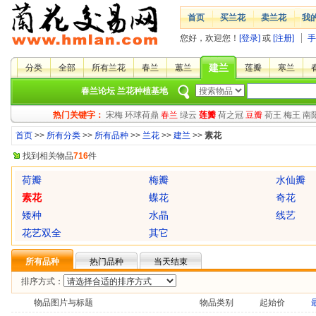
首页
买兰花
卖兰花
我
您好，欢迎您！
[登录]
或
[注册]
手
建兰
分类
全部
所有兰花
春兰
蕙兰
莲瓣
寒兰
春兰论坛
兰花种植基地
热门关键字：
宋梅
环球荷鼎
春兰
绿云
莲瓣
荷之冠
豆瓣
荷王
梅王
南
首页
>>
所有分类
>>
所有品种
>>
兰花
>>
建兰
>>
素花
找到相关物品
716
件
荷瓣
梅瓣
水仙瓣
素花
蝶花
奇花
矮种
水晶
线艺
花艺双全
其它
所有品种
热门品种
当天结束
排序方式：
物品图片与标题
物品类别
起始价