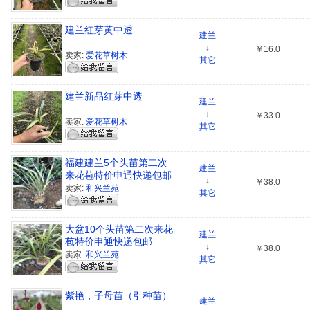
建兰红芽黄中透
建兰
↓
￥16.0
卖家:
爱花草树木
其它
建兰新品红芽中透
建兰
↓
￥33.0
卖家:
爱花草树木
其它
福建建兰5个头苗第二次
建兰
来花苞特价申通快递包邮
↓
￥38.0
卖家:
和兴兰苑
其它
大盆10个头苗第二次来花
建兰
苞特价申通快递包邮
↓
￥38.0
卖家:
和兴兰苑
其它
紫艳，子母苗（引种苗）
建兰