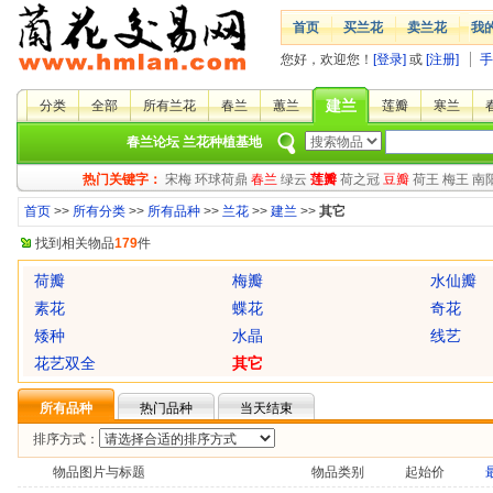
首页
买兰花
卖兰花
我
您好，欢迎您！
[登录]
或
[注册]
手
建兰
分类
全部
所有兰花
春兰
蕙兰
莲瓣
寒兰
春兰论坛
兰花种植基地
热门关键字：
宋梅
环球荷鼎
春兰
绿云
莲瓣
荷之冠
豆瓣
荷王
梅王
南
首页
>>
所有分类
>>
所有品种
>>
兰花
>>
建兰
>>
其它
找到相关物品
179
件
荷瓣
梅瓣
水仙瓣
素花
蝶花
奇花
矮种
水晶
线艺
花艺双全
其它
所有品种
热门品种
当天结束
排序方式：
物品图片与标题
物品类别
起始价