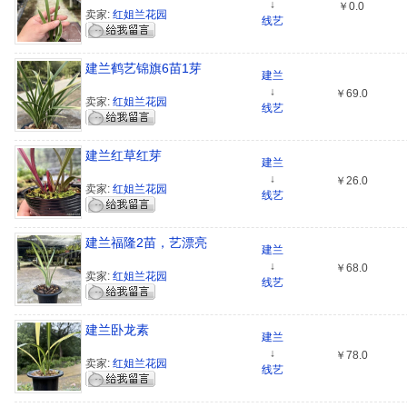
↓
￥0.0
卖家:
红姐兰花园
线艺
建兰鹤艺锦旗6苗1芽
建兰
↓
￥69.0
卖家:
红姐兰花园
线艺
建兰红草红芽
建兰
↓
￥26.0
卖家:
红姐兰花园
线艺
建兰福隆2苗，艺漂亮
建兰
↓
￥68.0
卖家:
红姐兰花园
线艺
建兰卧龙素
建兰
↓
￥78.0
卖家:
红姐兰花园
线艺