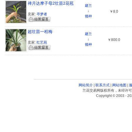
禅月达摩子母2壮苗2花苞
建兰
↓
￥8.0
卖家:
寻梦者
矮种
超壮苗一程梅
建兰
↓
￥800.0
卖家:
红艺苑
矮种
网站简介
|
联系方式
|
网站地图
|
兰花交易网版权所有，未经许可
Copyright © 2003 - 20