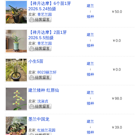
【禅月达摩】6个苗1芽
建兰
2026.5.24拍摄
↓
￥50.0
卖家:
青艺兰园
矮种
【禅月达摩】2苗1芽
建兰
2026.5.5拍摄
↓
￥0.0
卖家:
青艺兰园
矮种
小生5苗
建兰
↓
￥0.0
卖家:
8023丽兰轩
矮种
建兰矮种 红唇仙
建兰
↓
￥98.0
卖家:
沈淑贞
矮种
墨兰中国龙
建兰
↓
￥39.0
卖家:
红姐兰花园
矮种