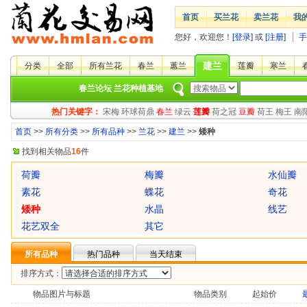
首页
买兰花
卖兰花
我
您好，欢迎您！
[登录]
或
[注册]
手
建兰
分类
全部
所有兰花
春兰
蕙兰
莲瓣
寒兰
春兰论坛
兰花种植基地
热门关键字：
宋梅
环球荷鼎
春兰
绿云
莲瓣
荷之冠
豆瓣
荷王
梅王
南
首页
>>
所有分类
>>
所有品种
>>
兰花
>>
建兰
>>
矮种
找到相关物品
16
件
荷瓣
梅瓣
水仙瓣
素花
蝶花
奇花
矮种
水晶
线艺
花艺双全
其它
所有品种
热门品种
当天结束
排序方式：
物品图片与标题
物品类别
起始价