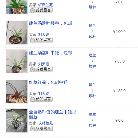
↓
￥0.0
卖家:
轩泽兰苑
矮种
建兰汤匙叶矮种，包邮
建兰
↓
￥100.0
卖家:
刘天赐
矮种
建兰汤匙叶中矮，包邮
建兰
↓
￥66.0
卖家:
刘天赐
矮种
红草红荷，包邮中通
建兰
↓
￥188.0
卖家:
刘天赐
矮种
全自然种值的建兰中矮型
建兰
瓢草
↓
￥0.0
卖家:
玖林兰苑
矮种