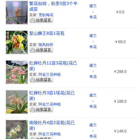
繁花似锦，前垄3苗3个半
建兰
成苗
↓
￥0.0
卖家:
雪欲梅花
奇花
梨山狮王8苗1花苞
建兰
↓
￥68.0
卖家:
随风聆听
奇花
红婵牡丹11苗3花苞(花己
建兰
谢)
↓
￥288.0
卖家:
阿金兰花种植
奇花
红婵牡丹3苗1现花(花已
建兰
谢)
↓
￥188.0
卖家:
阿金兰花种植
奇花
南陵牡丹4苗2花苞(花已
建兰
谢)
↓
￥148.0
卖家:
阿金兰花种植
奇花