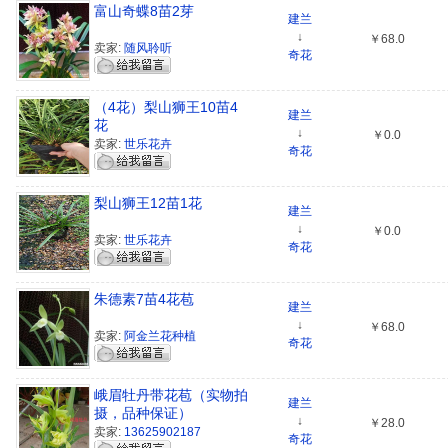
富山奇蝶8苗2芽
建兰
↓
￥68.0
卖家:
随风聆听
奇花
（4花）梨山狮王10苗4
建兰
花
↓
￥0.0
卖家:
世乐花卉
奇花
梨山狮王12苗1花
建兰
↓
￥0.0
卖家:
世乐花卉
奇花
朱德素7苗4花苞
建兰
↓
￥68.0
卖家:
阿金兰花种植
奇花
峨眉牡丹带花苞（实物拍
建兰
摄，品种保证）
↓
￥28.0
卖家:
13625902187
奇花