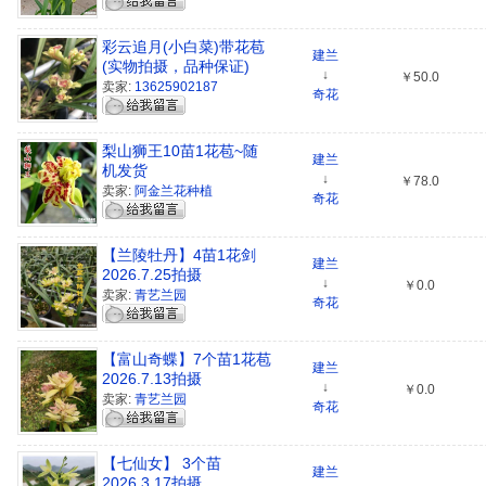
彩云追月(小白菜)带花苞
建兰
(实物拍摄，品种保证)
↓
￥50.0
卖家:
13625902187
奇花
梨山狮王10苗1花苞~随
建兰
机发货
↓
￥78.0
卖家:
阿金兰花种植
奇花
【兰陵牡丹】4苗1花剑
建兰
2026.7.25拍摄
↓
￥0.0
卖家:
青艺兰园
奇花
【富山奇蝶】7个苗1花苞
建兰
2026.7.13拍摄
↓
￥0.0
卖家:
青艺兰园
奇花
【七仙女】 3个苗
建兰
2026.3.17拍摄