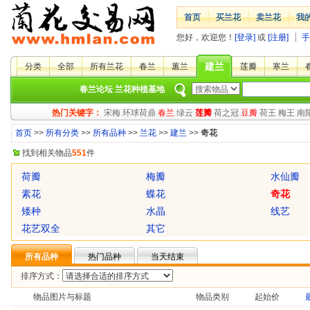
首页
买兰花
卖兰花
我
您好，欢迎您！
[登录]
或
[注册]
手
建兰
分类
全部
所有兰花
春兰
蕙兰
莲瓣
寒兰
春兰论坛
兰花种植基地
热门关键字：
宋梅
环球荷鼎
春兰
绿云
莲瓣
荷之冠
豆瓣
荷王
梅王
南
首页
>>
所有分类
>>
所有品种
>>
兰花
>>
建兰
>>
奇花
找到相关物品
551
件
荷瓣
梅瓣
水仙瓣
素花
蝶花
奇花
矮种
水晶
线艺
花艺双全
其它
所有品种
热门品种
当天结束
排序方式：
物品图片与标题
物品类别
起始价