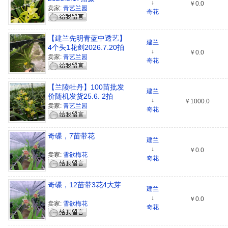
↓
￥0.0
卖家:
青艺兰园
奇花
【建兰先明青蓝中透艺】
建兰
4个头1花剑2026.7.20拍
↓
￥0.0
摄
卖家:
青艺兰园
奇花
【兰陵牡丹】100苗批发
建兰
价随机发货25.6. 2拍
↓
￥1000.0
卖家:
青艺兰园
奇花
奇碟，7苗带花
建兰
↓
￥0.0
卖家:
雪欲梅花
奇花
奇碟，12苗带3花4大芽
建兰
↓
￥0.0
卖家:
雪欲梅花
奇花