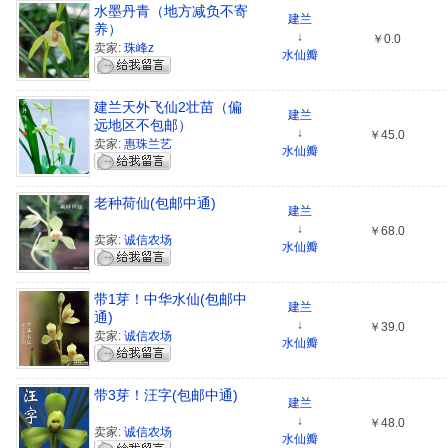
水墨丹青（地方减负不寄
建兰
养）
↓
￥0.0
卖家:
珠峰z
水仙瓣
建兰天外飞仙2壮苗（偏
建兰
远地区不包邮）
↓
￥45.0
卖家:
惠珠兰艺
水仙瓣
老种荷仙(包邮中通)
建兰
↓
￥68.0
卖家:
诚信农场
水仙瓣
带1芽！中华水仙(包邮中
建兰
通)
↓
￥39.0
卖家:
诚信农场
水仙瓣
带3芽！汪字(包邮中通)
建兰
↓
￥48.0
卖家:
诚信农场
水仙瓣