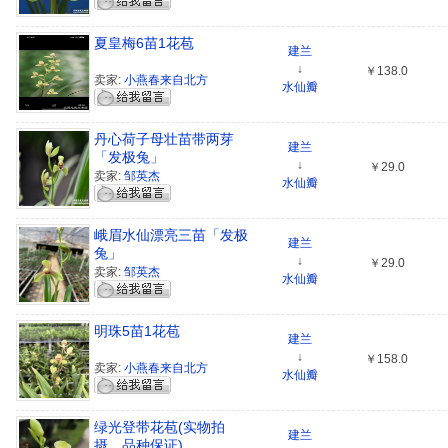
夏皇梅6苗1花苞
建兰
↓
￥138.0
卖家:
小燕春来自北方
水仙瓣
丹心荷子母壮苗带两芽
建兰
「发极兔」
↓
￥29.0
卖家:
邹英杰
水仙瓣
峨眉水仙漂亮三苗「发极
建兰
兔」
↓
￥29.0
卖家:
邹英杰
水仙瓣
明珠5苗1花苞
建兰
↓
￥158.0
卖家:
小燕春来自北方
水仙瓣
绿光登带花苞(实物拍
建兰
摄，品种保证)