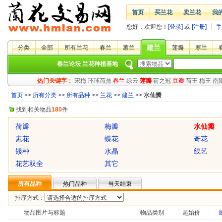
首页
买兰花
卖兰花
我
您好，欢迎您！
[登录]
或
[注册]
手
建兰
分类
全部
所有兰花
春兰
蕙兰
莲瓣
寒兰
春兰论坛
兰花种植基地
热门关键字：
宋梅
环球荷鼎
春兰
绿云
莲瓣
荷之冠
豆瓣
荷王
梅王
南
首页
>>
所有分类
>>
所有品种
>>
兰花
>>
建兰
>>
水仙瓣
找到相关物品
180
件
荷瓣
梅瓣
水仙瓣
素花
蝶花
奇花
矮种
水晶
线艺
花艺双全
其它
所有品种
热门品种
当天结束
排序方式：
物品图片与标题
物品类别
起始价