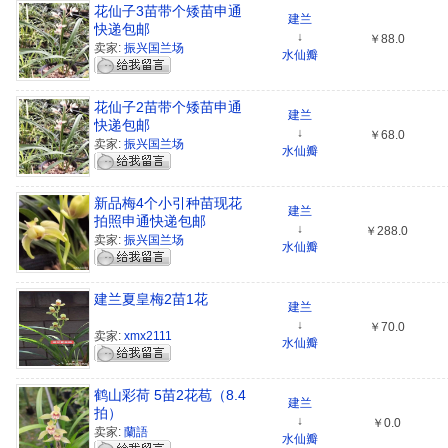
花仙子3苗带个矮苗申通
建兰
快递包邮
↓
￥88.0
卖家:
振兴国兰场
水仙瓣
花仙子2苗带个矮苗申通
建兰
快递包邮
↓
￥68.0
卖家:
振兴国兰场
水仙瓣
新品梅4个小引种苗现花
建兰
拍照申通快递包邮
↓
￥288.0
卖家:
振兴国兰场
水仙瓣
建兰夏皇梅2苗1花
建兰
↓
￥70.0
卖家:
xmx2111
水仙瓣
鹤山彩荷 5苗2花苞（8.4
建兰
拍）
↓
￥0.0
卖家:
蘭語
水仙瓣