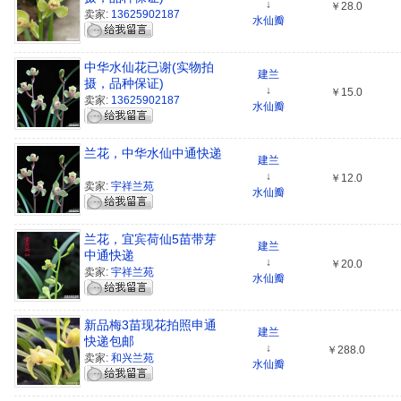
↓
￥28.0
卖家:
13625902187
水仙瓣
中华水仙花已谢(实物拍
建兰
摄，品种保证)
↓
￥15.0
卖家:
13625902187
水仙瓣
兰花，中华水仙中通快递
建兰
↓
￥12.0
卖家:
宇祥兰苑
水仙瓣
兰花，宜宾荷仙5苗带芽
建兰
中通快递
↓
￥20.0
卖家:
宇祥兰苑
水仙瓣
新品梅3苗现花拍照申通
建兰
快递包邮
↓
￥288.0
卖家:
和兴兰苑
水仙瓣