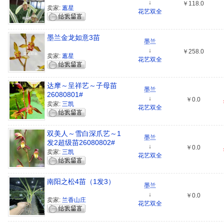
↓
￥118.0
卖家:
蕙星
花艺双全
墨兰金龙如意3苗
墨兰
↓
￥258.0
卖家:
蕙星
花艺双全
达摩～呈祥艺～子母苗
墨兰
26080801#
↓
￥0.0
卖家:
三凯
花艺双全
双美人～雪白深爪艺～1
墨兰
发2超级苗26080802#
↓
￥0.0
卖家:
三凯
花艺双全
南阳之松4苗（1发3）
墨兰
↓
￥0.0
卖家:
兰香山庄
花艺双全