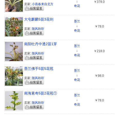
↓
￥378.0
卖家:
小燕春来自北方
奇花
大屯麒麟5苗3花剑
墨兰
↓
￥78.0
卖家:
随风聆听
奇花
南阳牡丹中透2苗1芽
墨兰
↓
￥218.0
卖家:
随风聆听
奇花
墨兰佛手5苗5花苞
墨兰
↓
￥98.0
卖家:
随风聆听
奇花
南海素奇5苗2花苞①
墨兰
↓
￥78.0
卖家:
随风聆听
奇花