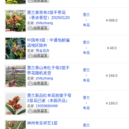
墨兰黄荷奇2苗不带花
墨兰
（香浓香型）20250120
↓
￥498.0
卖家:
zhifuzhang
奇花
中国奇3苗：中通包邮偏
墨兰
远地区除外
↓
￥48.0
卖家:
秀金花卉
奇花
墨兰香山奇红子母2苗不
墨兰
带花随机发货
↓
￥168.0
卖家:
zhifuzhang
奇花
墨兰新品红奇花前拢子母
墨兰
2苗花已谢（本园开品）
↓
￥168.0
卖家:
15059680496
奇花
神州奇呈祥艺1苗
墨兰