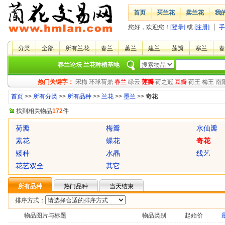
首页
买兰花
卖兰花
我
您好，欢迎您！
[登录]
或
[注册]
手
分类
全部
所有兰花
春兰
蕙兰
建兰
莲瓣
寒兰
春
春兰论坛
兰花种植基地
热门关键字：
宋梅
环球荷鼎
春兰
绿云
莲瓣
荷之冠
豆瓣
荷王
梅王
南
首页
>>
所有分类
>>
所有品种
>>
兰花
>>
墨兰
>>
奇花
找到相关物品
172
件
荷瓣
梅瓣
水仙瓣
素花
蝶花
奇花
矮种
水晶
线艺
花艺双全
其它
所有品种
热门品种
当天结束
排序方式：
物品图片与标题
物品类别
起始价