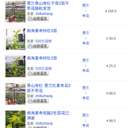
墨兰香山奇红子母2苗不
墨兰
带花随机发货
↓
￥168.0
卖家:
zhifuzhang
奇花
南海素奇特壮3苗
墨兰
↓
￥30.0
卖家:
520兰花馆
奇花
南海素奇特壮2苗
墨兰
↓
￥25.0
卖家:
520兰花馆
奇花
香山奇红·墨兰红素奇花2
墨兰
苗不带花
↓
￥98.0
卖家:
zhifuzhang
奇花
南海素奇前陇2壮苗花已
墨兰
凋谢
↓
￥98.0
卖家:
zhifuzhang
奇花