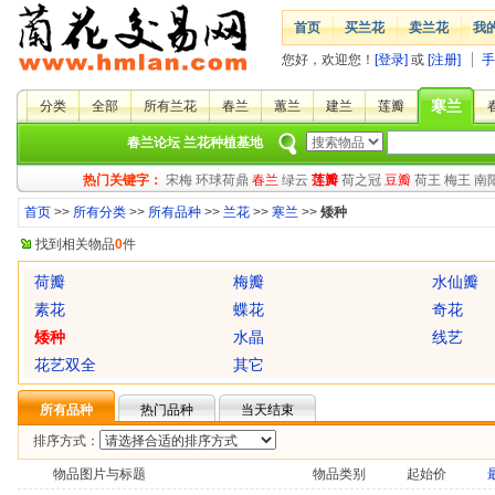
首页
买兰花
卖兰花
我
您好，欢迎您！
[登录]
或
[注册]
手
寒兰
分类
全部
所有兰花
春兰
蕙兰
建兰
莲瓣
春兰论坛
兰花种植基地
热门关键字：
宋梅
环球荷鼎
春兰
绿云
莲瓣
荷之冠
豆瓣
荷王
梅王
南
首页
>>
所有分类
>>
所有品种
>>
兰花
>>
寒兰
>>
矮种
找到相关物品
0
件
荷瓣
梅瓣
水仙瓣
素花
蝶花
奇花
矮种
水晶
线艺
花艺双全
其它
所有品种
热门品种
当天结束
排序方式：
物品图片与标题
物品类别
起始价