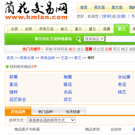
首页
买兰花
卖兰花
我
您好，欢迎您！
[登录]
或
[注册]
手
寒兰
分类
全部
所有兰花
春兰
蕙兰
建兰
莲瓣
春兰论坛
兰花种植基地
热门关键字：
宋梅
环球荷鼎
春兰
绿云
莲瓣
荷之冠
豆瓣
荷王
梅王
南
首页
>>
所有分类
>>
所有品种
>>
兰花
>>
寒兰
>>
奇叶
找到相关物品
1
件
荷瓣
梅瓣
水仙瓣
素花
蝶花
奇花
矮种
水晶
线艺
花艺双全
其它
所有品种
热门品种
当天结束
排序方式：
物品图片与标题
物品类别
起始价