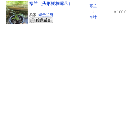
寒兰（头形矮桩嘴艺）
寒兰
↓
￥100.0
卖家:
崇贵兰苑
奇叶