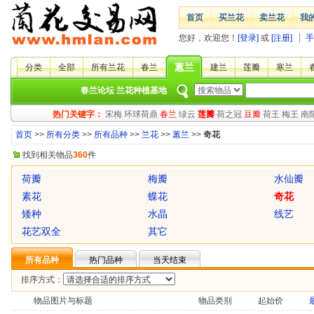
首页
买兰花
卖兰花
我
您好，欢迎您！
[登录]
或
[注册]
手
蕙兰
分类
全部
所有兰花
春兰
建兰
莲瓣
寒兰
春兰论坛
兰花种植基地
热门关键字：
宋梅
环球荷鼎
春兰
绿云
莲瓣
荷之冠
豆瓣
荷王
梅王
南
首页
>>
所有分类
>>
所有品种
>>
兰花
>>
蕙兰
>>
奇花
找到相关物品
360
件
荷瓣
梅瓣
水仙瓣
素花
蝶花
奇花
矮种
水晶
线艺
花艺双全
其它
所有品种
热门品种
当天结束
排序方式：
物品图片与标题
物品类别
起始价