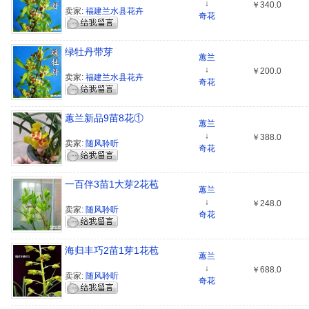
↓
￥340.0
卖家:
福建兰水县花卉
奇花
绿牡丹带芽
蕙兰
↓
￥200.0
卖家:
福建兰水县花卉
奇花
蕙兰新品9苗8花①
蕙兰
↓
￥388.0
卖家:
随风聆听
奇花
一百伴3苗1大芽2花苞
蕙兰
↓
￥248.0
卖家:
随风聆听
奇花
海归丰巧2苗1芽1花苞
蕙兰
↓
￥688.0
卖家:
随风聆听
奇花