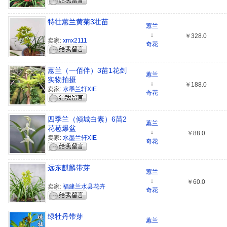
特壮蕙兰黄菊3壮苗
蕙兰
↓
￥328.0
卖家:
xmx2111
奇花
蕙兰（一佰伴）3苗1花剑
蕙兰
实物拍摄
↓
￥188.0
卖家:
水墨兰轩XIE
奇花
四季兰（倾城白素）6苗2
蕙兰
花苞爆盆
↓
￥88.0
卖家:
水墨兰轩XIE
奇花
远东麒麟带芽
蕙兰
↓
￥60.0
卖家:
福建兰水县花卉
奇花
绿牡丹带芽
蕙兰