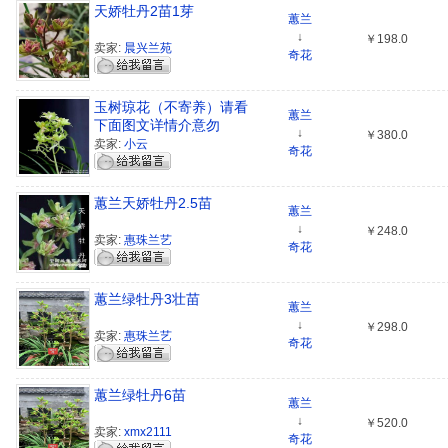
天娇牡丹2苗1芽
蕙兰
↓
￥198.0
卖家:
晨兴兰苑
奇花
玉树琼花（不寄养）请看
蕙兰
下面图文详情介意勿
↓
￥380.0
拍！！！
卖家:
小云
奇花
蕙兰天娇牡丹2.5苗
蕙兰
↓
￥248.0
卖家:
惠珠兰艺
奇花
蕙兰绿牡丹3壮苗
蕙兰
↓
￥298.0
卖家:
惠珠兰艺
奇花
蕙兰绿牡丹6苗
蕙兰
↓
￥520.0
卖家:
xmx2111
奇花