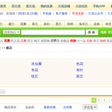
首页
买兰花
卖兰花
我的交易
兰花店铺
兰友社区
手机APP
您好，欢迎您！
[登录]
或
[注册]
手机版
客户服务
申请卖家
兰花公众号
兰
兰
建兰
莲瓣
寒兰
春剑
墨兰
秋榜
兔耳兰
送春
秋芝
免邮
壮
绿云
莲瓣
荷之冠
豆瓣
荷王
梅王
南阳梅
四季兰
老极品
程梅
大一品
石斛
寒兰
秋榜
新
兰
>>
蝶花
水仙瓣
色花
奇花
奇叶
线艺
斑艺
1
2
3
...
物品类别
起始价
最新价格
出价数
剩