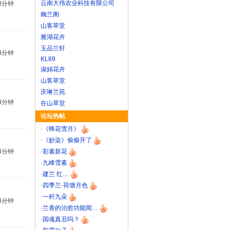
云南大伟农业科技有限公司
3分钟
幽兰阁
山客草堂
雅湖花卉
玉品兰轩
3分钟
KL89
淑娟花卉
山客草堂
庆琳兰苑
3分钟
在山草堂
论坛热帖
·
《蜂花雪月》
·
《妙染》偷偷开了
4分钟
·
彩素新花
·
九峰雪素
·
建兰 红…
·
四季兰·荷塘月色
·
一杆九朵
4分钟
·
兰香的治愈功能闻…
·
国魂真丑吗？