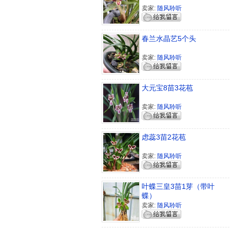
卖家:
随风聆听
春兰水晶艺5个头
卖家:
随风聆听
大元宝8苗3花苞
卖家:
随风聆听
虑蕊3苗2花苞
卖家:
随风聆听
叶蝶三皇3苗1芽（带叶
蝶）
卖家:
随风聆听