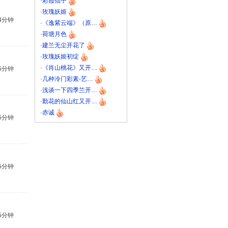
·
彩霞仙子
·
玫瑰妖姬
4分钟
·
《逸紫云端》（原…
·
荷塘月色
·
建兰无尘开花了
·
玫瑰妖姬初绽
·
《肖山桃花》又开…
5分钟
·
几种冷门彩素-艺…
·
浅谈一下四季兰开…
·
勤花的仙山红又开…
·
赤诚
5分钟
5分钟
5分钟