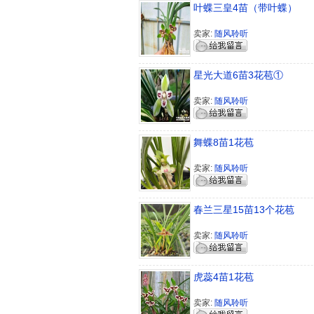
叶蝶三皇4苗（带叶蝶）
卖家:
随风聆听
星光大道6苗3花苞①
卖家:
随风聆听
舞蝶8苗1花苞
卖家:
随风聆听
春兰三星15苗13个花苞
卖家:
随风聆听
虎蕊4苗1花苞
卖家:
随风聆听