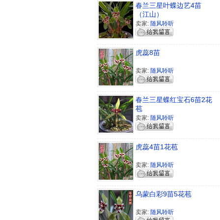
春兰三星叶蝶边艺4苗
（江山）
卖家:
随风聆听
虎蕊8苗
卖家:
随风聆听
春兰三星蝶红宝石6苗2花
苞
卖家:
随风聆听
虎蕊4苗1花苞
卖家:
随风聆听
乌蒙白彩9苗5花苞
卖家:
随风聆听