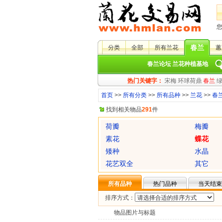
春兰
分类
全部
所有兰花
蕙
春兰论坛
兰花种植基地
热门关键字：
宋梅
环球荷鼎
春兰
首页
>>
所有分类
>>
所有品种
>>
兰花
>>
春
找到相关物品
291
件
荷瓣
梅瓣
素花
蝶花
矮种
水晶
花艺双全
其它
所有品种
热门品种
当天结束
排序方式：
物品图片与标题