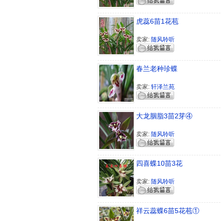
虎蕊6苗1花苞
卖家:
随风聆听
春兰老种珍蝶
卖家:
轩泽兰苑
大龙胭脂3苗2芽④
卖家:
随风聆听
四喜蝶10苗3花
卖家:
随风聆听
祥云蕊蝶6苗5花苞①