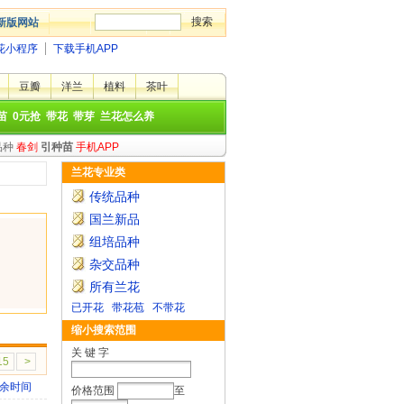
新版网站
花小程序
下载手机APP
豆瓣
洋兰
植料
茶叶
苗
0元抢
带花
带芽
兰花怎么养
品种
春剑
引种苗
手机APP
兰花专业类
传统品种
国兰新品
组培品种
杂交品种
所有兰花
已开花
带花苞
不带花
缩小搜索范围
关 键 字
15
>
余时间
价格范围
至