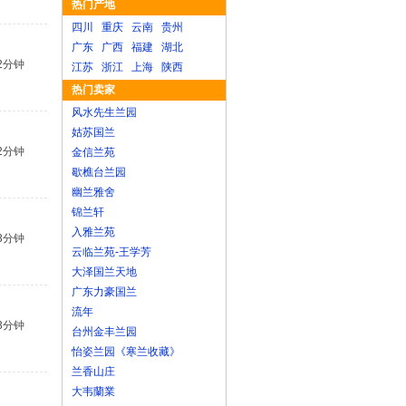
热门产地
四川
重庆
云南
贵州
广东
广西
福建
湖北
2分钟
江苏
浙江
上海
陕西
热门卖家
风水先生兰园
姑苏国兰
2分钟
金信兰苑
歇樵台兰园
幽兰雅舍
锦兰轩
入雅兰苑
3分钟
云临兰苑-王学芳
大泽国兰天地
广东力豪国兰
流年
3分钟
台州金丰兰园
怡姿兰园《寒兰收藏》
兰香山庄
大韦蘭業