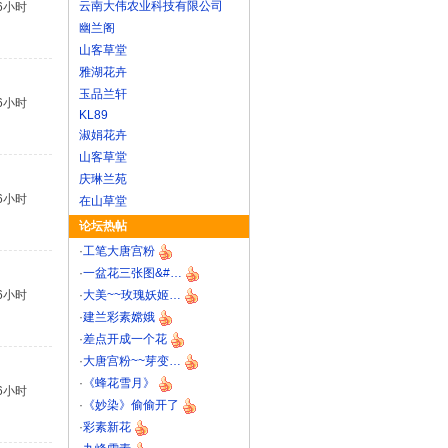
云南大伟农业科技有限公司
6小时
幽兰阁
山客草堂
雅湖花卉
玉品兰轩
6小时
KL89
淑娟花卉
山客草堂
庆琳兰苑
6小时
在山草堂
论坛热帖
·
工笔大唐宫粉
·
一盆花三张图&#…
6小时
·
大美~~玫瑰妖姬…
·
建兰彩素嫦娥
·
差点开成一个花
·
大唐宫粉~~芽变…
·
《蜂花雪月》
6小时
·
《妙染》偷偷开了
·
彩素新花