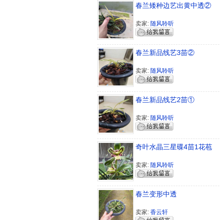
春兰矮种边艺出黄中透②
卖家:
随风聆听
春兰新品线艺3苗②
卖家:
随风聆听
春兰新品线艺2苗①
卖家:
随风聆听
奇叶水晶三星碟4苗1花苞
卖家:
随风聆听
春兰变形中透
卖家:
香云轩