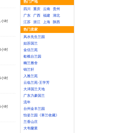
热门产地
四川
重庆
云南
贵州
广东
广西
福建
湖北
1小时
江苏
浙江
上海
陕西
热门卖家
风水先生兰园
姑苏国兰
3小时
金信兰苑
歇樵台兰园
幽兰雅舍
锦兰轩
入雅兰苑
4小时
云临兰苑-王学芳
大泽国兰天地
广东力豪国兰
流年
6小时
台州金丰兰园
怡姿兰园《寒兰收藏》
兰香山庄
大韦蘭業