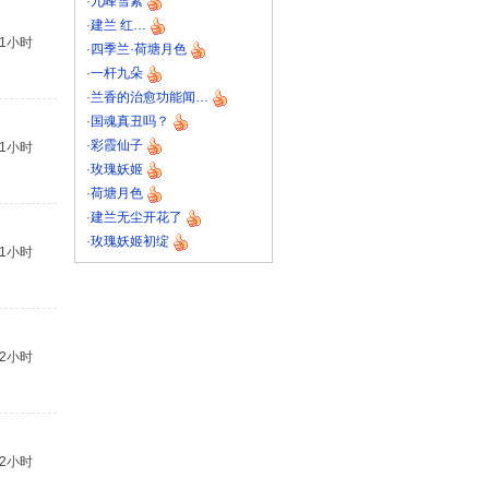
·
九峰雪素
·
建兰 红…
11小时
·
四季兰·荷塘月色
·
一杆九朵
·
兰香的治愈功能闻…
·
国魂真丑吗？
·
彩霞仙子
11小时
·
玫瑰妖姬
·
荷塘月色
·
建兰无尘开花了
·
玫瑰妖姬初绽
11小时
12小时
12小时