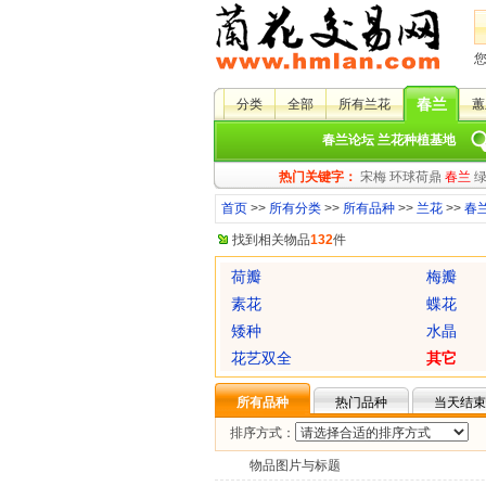
春兰
分类
全部
所有兰花
蕙
春兰论坛
兰花种植基地
热门关键字：
宋梅
环球荷鼎
春兰
首页
>>
所有分类
>>
所有品种
>>
兰花
>>
春
找到相关物品
132
件
荷瓣
梅瓣
素花
蝶花
矮种
水晶
花艺双全
其它
所有品种
热门品种
当天结束
排序方式：
物品图片与标题