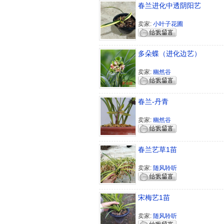
春兰进化中透阴阳艺
卖家:
小叶子花圃
多朵蝶（进化边艺）
卖家:
幽然谷
春兰-丹青
卖家:
幽然谷
春兰艺草1苗
卖家:
随风聆听
宋梅艺1苗
卖家:
随风聆听