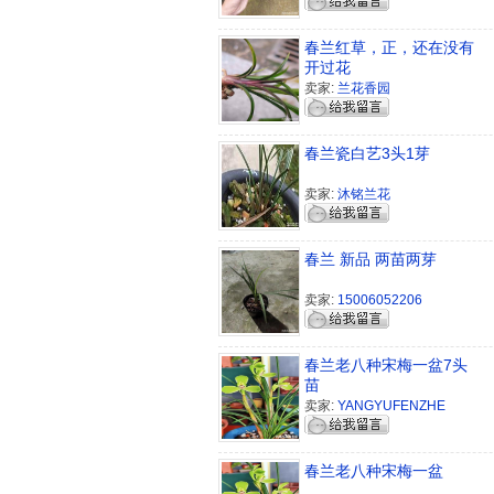
春兰红草，正，还在没有
开过花
卖家:
兰花香园
春兰瓷白艺3头1芽
卖家:
沐铭兰花
春兰 新品 两苗两芽
卖家:
15006052206
春兰老八种宋梅一盆7头
苗
卖家:
YANGYUFENZHE
春兰老八种宋梅一盆