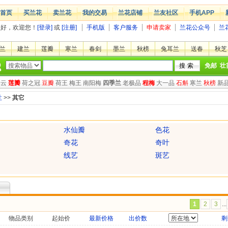
首页
买兰花
卖兰花
我的交易
兰花店铺
兰友社区
手机APP
您好，欢迎您！
[登录]
或
[注册]
手机版
客户服务
申请卖家
兰花公众号
兰
兰
建兰
莲瓣
寒兰
春剑
墨兰
秋榜
兔耳兰
送春
秋芝
免邮
壮
绿云
莲瓣
荷之冠
豆瓣
荷王
梅王
南阳梅
四季兰
老极品
程梅
大一品
石斛
寒兰
秋榜
新
兰
>>
其它
水仙瓣
色花
奇花
奇叶
线艺
斑艺
1
2
3
...
物品类别
起始价
最新价格
出价数
剩