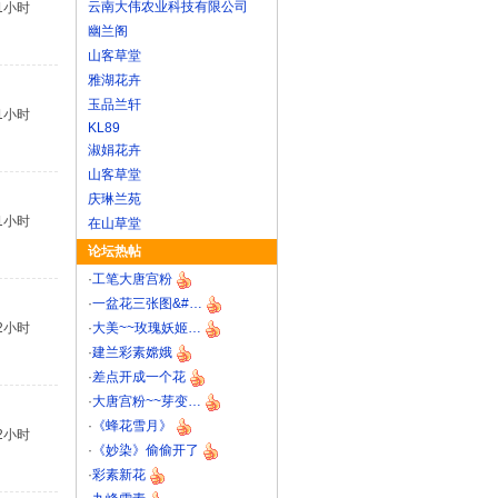
云南大伟农业科技有限公司
1小时
幽兰阁
山客草堂
雅湖花卉
玉品兰轩
1小时
KL89
淑娟花卉
山客草堂
庆琳兰苑
1小时
在山草堂
论坛热帖
·
工笔大唐宫粉
·
一盆花三张图&#…
2小时
·
大美~~玫瑰妖姬…
·
建兰彩素嫦娥
·
差点开成一个花
·
大唐宫粉~~芽变…
·
《蜂花雪月》
2小时
·
《妙染》偷偷开了
·
彩素新花