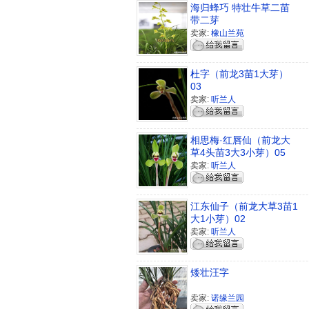
海归蜂巧 特壮牛草二苗
带二芽
卖家:
橡山兰苑
杜字（前龙3苗1大芽）
03
卖家:
听兰人
相思梅·红唇仙（前龙大
草4头苗3大3小芽）05
卖家:
听兰人
江东仙子（前龙大草3苗1
大1小芽）02
卖家:
听兰人
矮壮汪字
卖家:
诺缘兰园