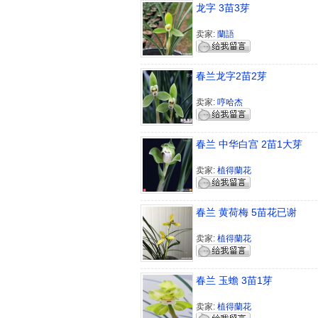
龙字 3苗3芽
卖家:
蘭語
春兰龙字2苗2芽
卖家:
哼哈杰
春兰 中华白宫 2苗1大芽
卖家:
植得蘭花
春兰 黄荷梅 5苗花已谢
卖家:
植得蘭花
春兰 玉蟾 3苗1芽
卖家:
植得蘭花