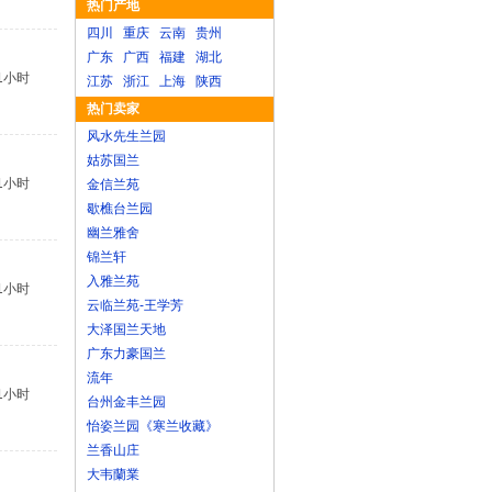
热门产地
四川
重庆
云南
贵州
广东
广西
福建
湖北
1小时
江苏
浙江
上海
陕西
热门卖家
风水先生兰园
姑苏国兰
1小时
金信兰苑
歇樵台兰园
幽兰雅舍
锦兰轩
入雅兰苑
1小时
云临兰苑-王学芳
大泽国兰天地
广东力豪国兰
流年
1小时
台州金丰兰园
怡姿兰园《寒兰收藏》
兰香山庄
大韦蘭業