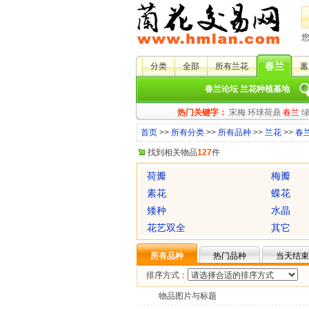
春兰
分类
全部
所有兰花
蕙
春兰论坛
兰花种植基地
热门关键字：
宋梅
环球荷鼎
春兰
首页
>>
所有分类
>>
所有品种
>>
兰花
>>
春
找到相关物品
127
件
荷瓣
梅瓣
素花
蝶花
矮种
水晶
花艺双全
其它
所有品种
热门品种
当天结束
排序方式：
物品图片与标题