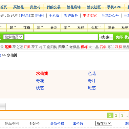
首页
买兰花
卖兰花
我的交易
兰花店铺
兰友社区
手机APP
您好，欢迎您！
[登录]
或
[注册]
手机版
客户服务
申请卖家
兰花公众号
兰
兰
建兰
莲瓣
寒兰
春剑
墨兰
秋榜
兔耳兰
送春
秋芝
免邮
壮
绿云
莲瓣
荷之冠
豆瓣
荷王
梅王
南阳梅
四季兰
老极品
程梅
大一品
石斛
寒兰
秋榜
新
兰
>>
水仙瓣
水仙瓣
色花
奇花
奇叶
线艺
斑艺
1
2
3
...
物品类别
起始价
最新价格
出价数
剩