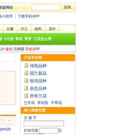
新版网站
花小程序
下载手机APP
豆瓣
洋兰
植料
茶叶
苗
0元抢
带花
带芽
兰花怎么养
品种
春剑
引种苗
手机APP
兰花专业类
传统品种
国兰新品
组培品种
杂交品种
所有兰花
已开花
带花苞
不带花
缩小搜索范围
关 键 字
7
>
余时间
价格范围
至