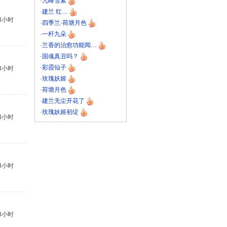
·
九峰雪素
·
建兰 红…
3小时
·
四季兰·荷塘月色
·
一杆九朵
·
兰香的治愈功能闻…
·
国魂真丑吗？
·
彩霞仙子
3小时
·
玫瑰妖姬
·
荷塘月色
·
建兰无尘开花了
·
玫瑰妖姬初绽
3小时
3小时
3小时