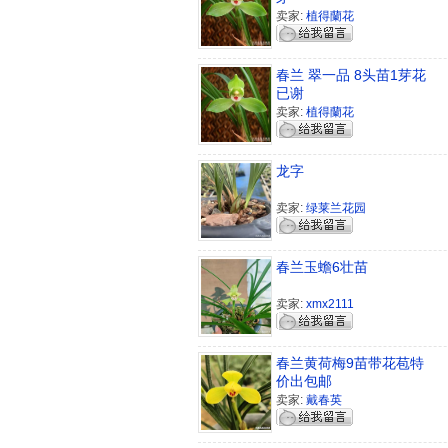
卖家:
植得蘭花
春兰 翠一品 8头苗1芽花
已谢
卖家:
植得蘭花
龙字
卖家:
绿莱兰花园
春兰玉蟾6壮苗
卖家:
xmx2111
春兰黄荷梅9苗带花苞特
价出包邮
卖家:
戴春英