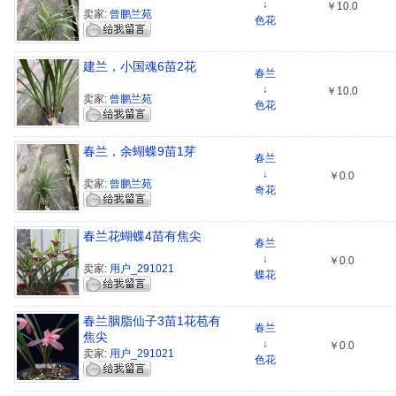
↓
￥10.0
卖家:
曾鹏兰苑
色花
建兰，小国魂6苗2花
春兰
↓
￥10.0
卖家:
曾鹏兰苑
色花
春兰，余蝴蝶9苗1芽
春兰
↓
￥0.0
卖家:
曾鹏兰苑
奇花
春兰花蝴蝶4苗有焦尖
春兰
↓
￥0.0
卖家:
用户_291021
蝶花
春兰胭脂仙子3苗1花苞有
春兰
焦尖
↓
￥0.0
卖家:
用户_291021
色花