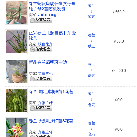
春兰蛇皮斑吻仔鱼文仔鱼
春兰
纯子母2苗随机发货
↓
￥568.0
卖家:
zhifuzhang
斑艺
正宗春兰【超自然】芽变
春兰
锦艺
↓
￥68.0
卖家:
诚信花卉
线艺
新品春兰后明斑中透
春兰
↓
￥6600.0
卖家:
文森兰苑
斑艺
春兰 知足素梅9苗1花苞
春兰
↓
￥0.0
卖家:
卉雅兰轩
色花
春兰 天彭牡丹7苗3花苞
春兰
↓
￥0.0
卖家:
卉雅兰轩
色花