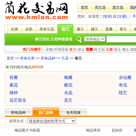
首页
买兰花
卖兰花
我
您好，欢迎您！
[登录]
或
[注册]
手
春兰
分类
全部
所有兰花
蕙兰
建兰
莲瓣
寒兰
春兰论坛
兰花种植基地
热门关键字：
宋梅
环球荷鼎
春兰
绿云
莲瓣
荷之冠
豆瓣
荷王
梅王
南
首页
>>
所有分类
>>
所有品种
>>
兰花
>>
春兰
找到相关物品
4935
件
荷瓣
梅瓣
水仙瓣
素花
蝶花
奇花
矮种
水晶
线艺
花艺双全
其它
所有品种
热门品种
当天结束
排序方式：
物品图片与标题
物品类别
起始价