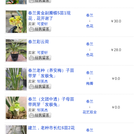
春兰黄金副瓣蝶5苗1现
春兰
花，花开谢了
↓
￥30.0
卖家:
可爱轩
色花
春兰彩云荷
春兰
↓
￥28.0
卖家:
可爱轩
色花
春兰老种（养安梅）子苗
春兰
带芽「发极兔」
↓
￥0.0
卖家:
邹英杰
梅瓣
春兰（文团中透）子母苗
春兰
带两芽「发极兔」
↓
￥0.0
卖家:
邹英杰
花艺双全
建兰，老种市长红6苗2花
春兰