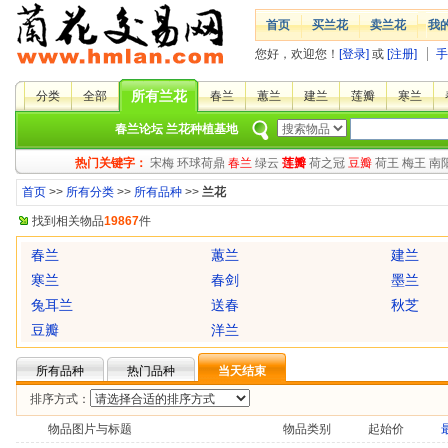
首页
买兰花
卖兰花
我
您好，欢迎您！
[登录]
或
[注册]
手
所有兰花
分类
全部
春兰
蕙兰
建兰
莲瓣
寒兰
春兰论坛
兰花种植基地
热门关键字：
宋梅
环球荷鼎
春兰
绿云
莲瓣
荷之冠
豆瓣
荷王
梅王
南
首页
>>
所有分类
>>
所有品种
>>
兰花
找到相关物品
19867
件
春兰
蕙兰
建兰
寒兰
春剑
墨兰
兔耳兰
送春
秋芝
豆瓣
洋兰
所有品种
热门品种
当天结束
排序方式：
物品图片与标题
物品类别
起始价