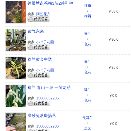
莲瓣兰点苍梅3苗2芽引种
莲瓣
↓
￥58.0
卖家:
阿艺花卉
梅瓣
紫气东来
春兰
↓
￥90.0
卖家:
小叶子花圃
色花
春兰黄金中透
春兰
↓
￥85.0
卖家:
小叶子花圃
色花
建兰 青山玉泉 一苗两芽
建兰
↓
￥0.0
卖家:
15006052206
色花
磨砂兔爪斑搞艺
兔耳兰
↓
￥0.0
卖家:
15006052206
斑艺