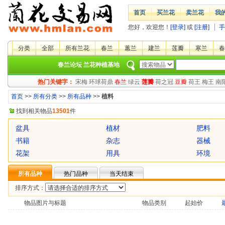
首页
买兰花
卖兰花
我
您好，欢迎您！
[登录]
或
[注册]
手
分类
全部
所有兰花
春兰
蕙兰
建兰
莲瓣
寒兰
春
春兰论坛
兰花种植基地
热门关键字：
宋梅
环球荷鼎
春兰
绿云
莲瓣
荷之冠
豆瓣
荷王
梅王
南
首页
>>
所有分类
>>
所有品种
>>
植料
找到相关物品
13501
件
盆具
植材
肥料
书籍
杂志
器械
花架
用具
环境
所有品种
热门品种
当天结束
排序方式：
物品图片与标题
物品类别
起始价