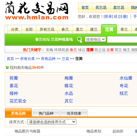
首页
买兰花
卖兰花
我
您好，欢迎您！
[登录]
或
[注册]
手
莲瓣
分类
全部
所有兰花
春兰
蕙兰
建兰
寒兰
春兰论坛
兰花种植基地
热门关键字：
宋梅
环球荷鼎
春兰
绿云
莲瓣
荷之冠
豆瓣
荷王
梅王
南
首页
>>
所有分类
>>
所有品种
>>
兰花
>>
莲瓣
找到相关物品
3640
件
荷瓣
梅瓣
水仙瓣
素花
蝶花
奇花
矮种
水晶
线艺
花艺双全
其它
所有品种
热门品种
当天结束
排序方式：
物品图片与标题
物品类别
起始价