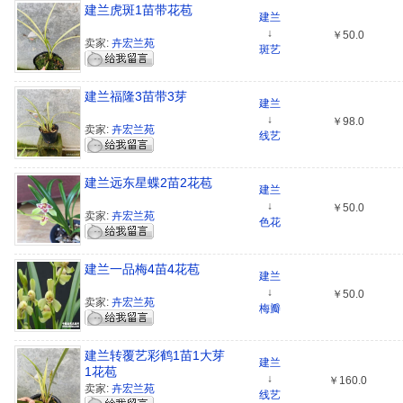
建兰虎斑1苗带花苞
建兰
↓
￥50.0
卖家:
卉宏兰苑
斑艺
建兰福隆3苗带3芽
建兰
↓
￥98.0
卖家:
卉宏兰苑
线艺
建兰远东星蝶2苗2花苞
建兰
↓
￥50.0
卖家:
卉宏兰苑
色花
建兰一品梅4苗4花苞
建兰
↓
￥50.0
卖家:
卉宏兰苑
梅瓣
建兰转覆艺彩鹤1苗1大芽
建兰
1花苞
↓
￥160.0
卖家:
卉宏兰苑
线艺