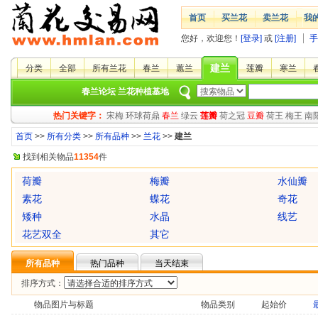
首页
买兰花
卖兰花
我
您好，欢迎您！
[登录]
或
[注册]
手
建兰
分类
全部
所有兰花
春兰
蕙兰
莲瓣
寒兰
春兰论坛
兰花种植基地
热门关键字：
宋梅
环球荷鼎
春兰
绿云
莲瓣
荷之冠
豆瓣
荷王
梅王
南
首页
>>
所有分类
>>
所有品种
>>
兰花
>>
建兰
找到相关物品
11354
件
荷瓣
梅瓣
水仙瓣
素花
蝶花
奇花
矮种
水晶
线艺
花艺双全
其它
所有品种
热门品种
当天结束
排序方式：
物品图片与标题
物品类别
起始价