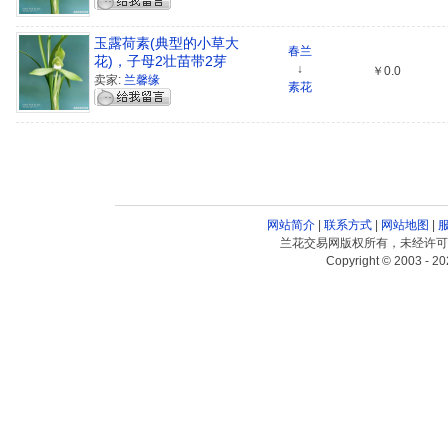
玉露荷素(典型的小草大
春兰
花)，子母2壮苗带2芽
↓
￥0.0
卖家:
兰馨缘
素花
网站简介
|
联系方式
|
网站地图
|
兰花交易网版权所有，未经许可
Copyright © 2003 - 20