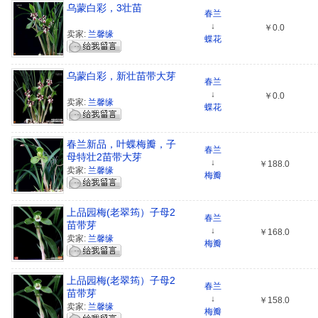
乌蒙白彩，3壮苗
春兰
↓
￥0.0
卖家:
兰馨缘
蝶花
乌蒙白彩，新壮苗带大芽
春兰
↓
￥0.0
卖家:
兰馨缘
蝶花
春兰新品，叶蝶梅瓣，子
春兰
母特壮2苗带大芽
↓
￥188.0
卖家:
兰馨缘
梅瓣
上品园梅(老翠筠）子母2
春兰
苗带芽
↓
￥168.0
卖家:
兰馨缘
梅瓣
上品园梅(老翠筠）子母2
春兰
苗带芽
↓
￥158.0
卖家:
兰馨缘
梅瓣