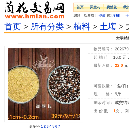
首页
买兰花
卖兰花
我
您好，欢迎您！
[登录]
或
[注册]
手
首页
>
所有分类
>
植料
>
土壤
>
大勇植
物品编号：
202679
起 拍 价：
16.0
元
最新叫价：
22.0
元
可售数量：
1盆(件)
规 格：
9斤
剩余时间：
成交结
出 价 数：
1
次，
浏
更多>>
1
2
3
4
5
6
7