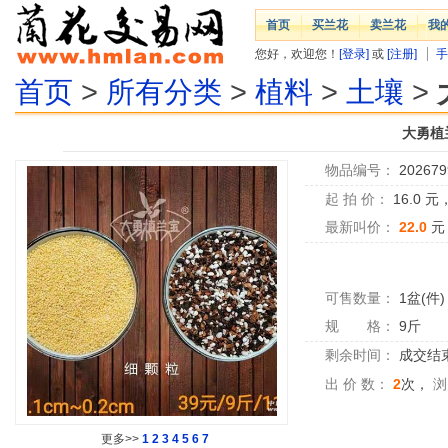
首页
买兰花
卖兰花
我
您好，欢迎您！
[登录]
或
[注册]
手
首页
>
所有分类
>
植料
>
土壤
>
大勇植
物品编号：
202679
起 拍 价：
16.0
元
最新叫价：
22.0
元
可售数量：
1盆(件)
规 格：
9斤
剩余时间：
成交结
出 价 数：
2
次，
浏
更多>>
1
2
3
4
5
6
7