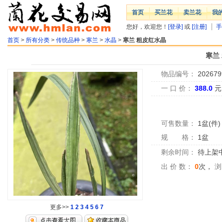
首页
买兰花
卖兰花
我
您好，欢迎您！
[登录]
或
[注册]
手
首页
>
所有分类
>
传统品种
>
寒兰
>
水晶
>
寒兰 粗皮红水晶
寒兰
物品编号：
202679
一 口 价：
388.0
元
可售数量：
1盆(件)
规 格：
1盆
剩余时间：
待上架中.
出 价 数：
0
次，
浏
更多>>
1
2
3
4
5
6
7