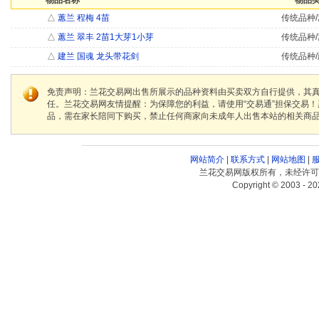
物品名称
物品类
△
蕙兰 程梅 4苗
传统品种/
△
蕙兰 翠丰 2苗1大芽1小芽
传统品种/
△
建兰 国魂 龙头带花剑
传统品种/
免责声明：兰花交易网出售所展示的品种资料由买卖双方自行提供，其
任。兰花交易网友情提醒：为保障您的利益，请使用“交易通”担保交易
品，需在家长陪同下购买，禁止任何商家向未成年人出售本站的相关商
网站简介
|
联系方式
|
网站地图
|
兰花交易网版权所有，未经许可
Copyright © 2003 - 20