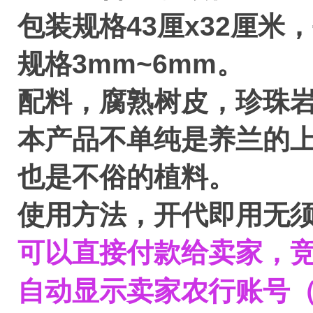
包装规格43厘x32厘米，每
规格3mm~6mm。
配料，腐熟树皮，珍珠
本产品不单纯是养兰的
也是不俗的植料。
使用方法，开代即用无
可以直接付款给卖家，
自动显示卖家农行账号