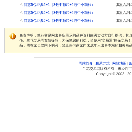
△
特惠5包经典6+1（3包中颗粒+2包中小颗粒）
其他品种/
△
特惠5包经典6+1（3包中颗粒+2包中小颗粒）
其他品种/
△
特惠5包经典6+1（3包中颗粒+2包中小颗粒）
其他品种/
免责声明：兰花交易网出售所展示的品种资料由买卖双方自行提供，其
任。兰花交易网友情提醒：为保障您的利益，请使用“交易通”担保交易
品，需在家长陪同下购买，禁止任何商家向未成年人出售本站的相关商
网站简介
|
联系方式
|
网站地图
|
兰花交易网版权所有，未经许可
Copyright © 2003 - 20