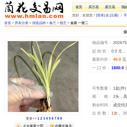
首页
买兰花
卖兰花
我
您好，欢迎您！
[登录]
或
[注册]
手
首页
>
所有分类
>
传统品种
>
春兰
>
线艺
>
金泉 一发二
金
物品编号：
202679
起 拍 价：
0.0
元
最新叫价：
40.0
元
一 口 价：
1800.0
可售数量：
1盆(件)
规 格：
2头，高
剩余时间：
成交结
出 价 数：
1
次，
浏
更多>>
1
2
3
4
5
6
7
8
9