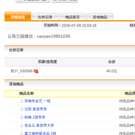
详细信息
出价记录
物品留言
其他物品
开始时间：
结
2026-07-09 15:04:18
云燕兰园微信：caoyan19851030
出价记录
买家/信用度
出价
用户_330566
40.0元
其他物品
物品名称
物品类
△
宋梅朱金艺 一组
传统品种/
△
元田 新苗带芽
传统品种/
△
程梅 2苗带芽
传统品种/
△
老朵云 新苗带大芽
传统品种/
△
蕙兰矮种新水晶 3苗
传统品种/