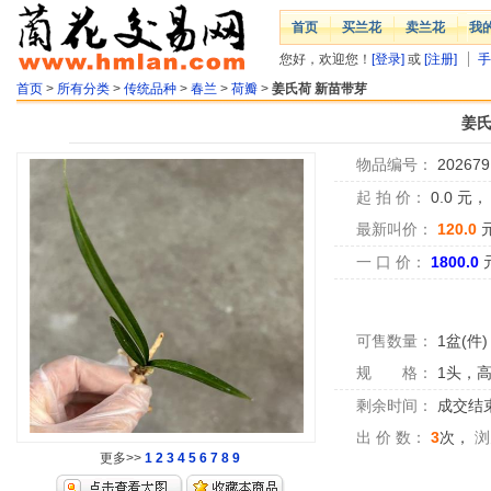
首页
买兰花
卖兰花
我
您好，欢迎您！
[登录]
或
[注册]
手
首页
>
所有分类
>
传统品种
>
春兰
>
荷瓣
>
姜氏荷 新苗带芽
姜氏
物品编号：
202679
起 拍 价：
0.0
元
最新叫价：
120.0
一 口 价：
1800.0
可售数量：
1盆(件)
规 格：
1头，高
剩余时间：
成交结
出 价 数：
3
次，
浏
更多>>
1
2
3
4
5
6
7
8
9