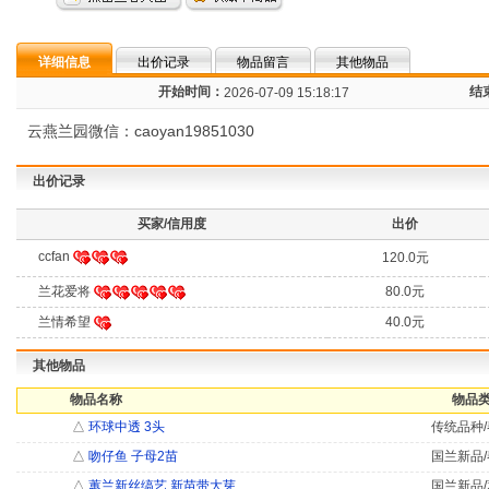
详细信息
出价记录
物品留言
其他物品
开始时间：
结
2026-07-09 15:18:17
云燕兰园微信：caoyan19851030
出价记录
买家/信用度
出价
ccfan
120.0元
兰花爱将
80.0元
兰情希望
40.0元
其他物品
物品名称
物品类
△
环球中透 3头
传统品种/
△
吻仔鱼 子母2苗
国兰新品/
△
蕙兰新丝缟艺 新苗带大芽
国兰新品/