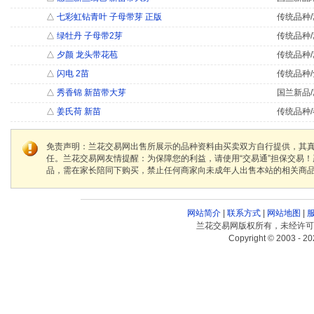
△
七彩虹钻青叶 子母带芽 正版
传统品种/
△
绿牡丹 子母带2芽
传统品种/
△
夕颜 龙头带花苞
传统品种/
△
闪电 2苗
传统品种/
△
秀香锦 新苗带大芽
国兰新品/
△
姜氏荷 新苗
传统品种/
免责声明：兰花交易网出售所展示的品种资料由买卖双方自行提供，其
任。兰花交易网友情提醒：为保障您的利益，请使用“交易通”担保交易
品，需在家长陪同下购买，禁止任何商家向未成年人出售本站的相关商
网站简介
|
联系方式
|
网站地图
|
兰花交易网版权所有，未经许可
Copyright © 2003 - 20