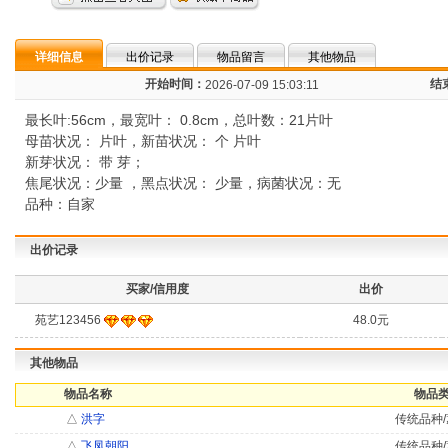
详细信息
出价记录
物品留言
其他物品
开始时间：
结
2026-07-09 15:03:11
最长叶:56cm，最宽叶： 0.8cm，总叶数：21片叶
母苗状况： 片叶，新苗状况： 个 片叶
新芽状况： 带 芽；
焦尾状况：少量 ，黑点状况： 少量，病菌状况：无
品种：自家
出价记录
买家/信用度
出价
苑艺123456
48.0元
其他物品
物品名称
物品类
△
洪字
传统品种/
△
飞凤朝阳
传统品种/