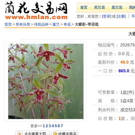
首页
买兰花
卖兰花
我
您好，欢迎您！
[登录]
或
[注册]
手
首页
>
所有分类
>
传统品种
>
蕙兰
>
奇花
>
大蝶彩~带花苞
大
物品编号：
202679
起 拍 价：
0.0
元
最新叫价：
48.0
元
一 口 价：
865.0
元
可售数量：
1盆(件)
规 格：
1盆4苗
剩余时间：
成交结
出 价 数：
1
次，
浏
更多>>
1
2
3
4
5
6
7