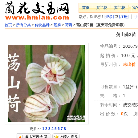
首页
买兰花
卖兰花
我
您好，欢迎您！
[登录]
或
[注册]
手
首页
>
所有分类
>
传统品种
>
莲瓣
>
荷瓣
>
荡山荷2苗（夏天可免费寄养）
荡山荷2苗
物品编号：
202679
起 拍 价：
10.0
元
最新叫价：
未出价
可售数量：
1盆(件)
规 格：
1
剩余时间：
成交结
出 价 数：
0
次，
浏
更多>>
1
2
3
4
5
6
7
8