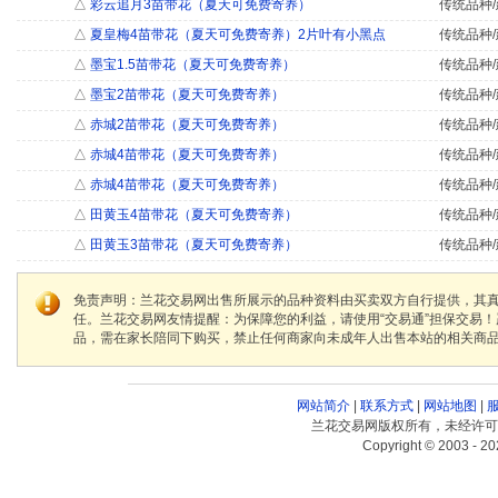
△
彩云追月3苗带花（夏天可免费寄养）
传统品种/
△
夏皇梅4苗带花（夏天可免费寄养）2片叶有小黑点
传统品种/
△
墨宝1.5苗带花（夏天可免费寄养）
传统品种/
△
墨宝2苗带花（夏天可免费寄养）
传统品种/
△
赤城2苗带花（夏天可免费寄养）
传统品种/
△
赤城4苗带花（夏天可免费寄养）
传统品种/
△
赤城4苗带花（夏天可免费寄养）
传统品种/
△
田黄玉4苗带花（夏天可免费寄养）
传统品种/
△
田黄玉3苗带花（夏天可免费寄养）
传统品种/
免责声明：兰花交易网出售所展示的品种资料由买卖双方自行提供，其
任。兰花交易网友情提醒：为保障您的利益，请使用“交易通”担保交易
品，需在家长陪同下购买，禁止任何商家向未成年人出售本站的相关商
网站简介
|
联系方式
|
网站地图
|
兰花交易网版权所有，未经许可
Copyright © 2003 - 20