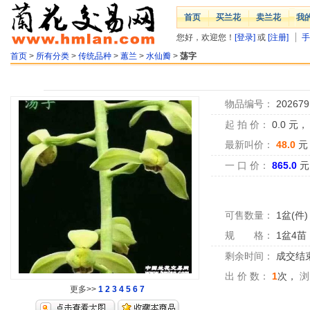
首页
买兰花
卖兰花
我
您好，欢迎您！
[登录]
或
[注册]
手
首页
>
所有分类
>
传统品种
>
蕙兰
>
水仙瓣
>
荡字
物品编号：
202679
起 拍 价：
0.0
元
最新叫价：
48.0
元
一 口 价：
865.0
元
可售数量：
1盆(件)
规 格：
1盆4苗
剩余时间：
成交结
出 价 数：
1
次，
浏
更多>>
1
2
3
4
5
6
7