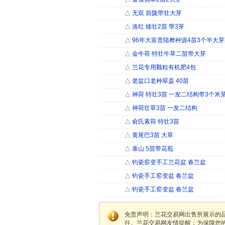
△
无双 前陇带壮大芽
△
洛红 矮壮2苗 带3芽
△
96年大富贵陆桦种源4苗3个半大芽
△
金牛荷 特壮牛草二苗带大芽
△
兰花专用颗粒有机肥4包
△
老盆口老种翠盖 40苗
△
神荷 特壮3苗 一发二结构带3个米
△
神荷壮草3苗 一发二结构
△
俞氏素荷 特壮3苗
△
黄尾巴3苗 大草
△
泰山 5苗带花苞
△
钧瓷窑变手工兰花盆 春兰盆
△
钧瓷手工窑变盆 春兰盆
△
钧瓷手工窑变盆 春兰盆
免责声明：兰花交易网出售所展示的
任。兰花交易网友情提醒：为保障您