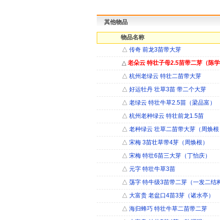
其他物品
物品名称
△
传奇 前龙3苗带大芽
△
老朵云 特壮子母2.5苗带二芽（陈
△
杭州老绿云 特壮二苗带大芽
△
好运牡丹 壮草3苗 带二个大芽
△
老绿云 特壮牛草2.5苗（梁品富）
△
杭州老种绿云 特壮前龙1.5苗
△
老种绿云 壮草二苗带大芽（周焕根
△
宋梅 3苗壮草带4芽（周焕根）
△
宋梅 特壮6苗三大芽（丁怡庆）
△
元字 特壮牛草3苗
△
荡字 特牛级3苗带二芽（一发二结
△
大富贵 老盆口4苗3芽（诸水亭）
△
海归蜂巧 特壮牛草二苗带二芽