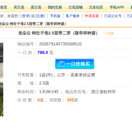
首页
买兰花
卖兰花
我的交易
兰花店铺
兰友社区
手机APP
您好，欢迎您！
[登录]
或
[注册]
手机版
客户服务
申请卖家
兰花公众号
兰
老朵云 特壮子母2.5苗带二芽（陈学祥种源）
老朵云 特壮子母2.5苗带二芽（陈学祥种源）
一口价
物品编号：
202679145735568510
一 口 价：
788.0
元
可售数量：
1盆(件)
，
运费：
卖家承担运费
规 格：
2.5苗
剩余时间：
1天08小时
，
物品所在地：
浙江省杭州市
出 价 数：
0
次，
浏览数：
355
次