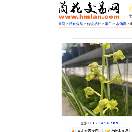
首页
>
所有分类
>
传统品种
>
蕙兰
>
水仙瓣
>
更多>>
1
2
3
4
5
6
7
8
9