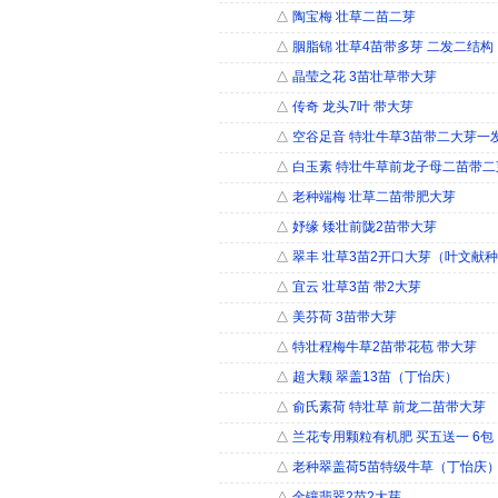
△
陶宝梅 壮草二苗二芽
△
胭脂锦 壮草4苗带多芽 二发二结构
△
晶莹之花 3苗壮草带大芽
△
传奇 龙头7叶 带大芽
△
空谷足音 特壮牛草3苗带二大芽一
△
白玉素 特壮牛草前龙子母二苗带二
△
老种端梅 壮草二苗带肥大芽
△
妤缘 矮壮前陇2苗带大芽
△
翠丰 壮草3苗2开口大芽（叶文献
△
宜云 壮草3苗 带2大芽
△
美芬荷 3苗带大芽
△
特壮程梅牛草2苗带花苞 带大芽
△
超大颗 翠盖13苗（丁怡庆）
△
俞氏素荷 特壮草 前龙二苗带大芽
△
兰花专用颗粒有机肥 买五送一 6包
△
老种翠盖荷5苗特级牛草（丁怡庆
△
金镶翡翠2苗2大芽