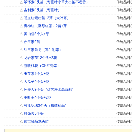
△
翠环素3头苗（弯垂叶小草大出架不卷舌）
传统品种/
△
吉利素3头苗（弯垂叶）
传统品种/
△
碧血红素壮苗+2芽（大叶寒）
传统品种/
△
青神红（至尊红颜）2苗+芽
传统品种/
△
黄山雪3个头+芽
传统品种/
△
赤玉素2苗
传统品种/
△
红玉素前龙（寒兰彩素）
传统品种/
△
龙岩素荷12个头+2花
传统品种/
△
雪映桃花（OK红壳素）
传统品种/
△
玉荷素2个头+花
传统品种/
△
大瓜子4个头+花
传统品种/
△
冰美人3个头（灯芯杆水晶白彩）
传统品种/
△
垂叶王4个头+2花
传统品种/
△
韩江明珠3个头（梅蝶精品）
传统品种/
△
雁荡素5个头
传统品种/
△
传世珍品龙头苗
传统品种/