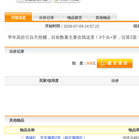
详细信息
出价记录
物品留言
其他物品
开始时间：
结
2026-07-09 14:57:22
早年高价引自天然棚，目前数量主要在我这里！3个头+芽，仅算2苗
出价记录
拍 卖：
0.0
元
买家/信用度
出价
其他物品
物品名称
物品类
△
酒城红，宜宾胭脂2苗（稳定胭脂红）
传统品种/