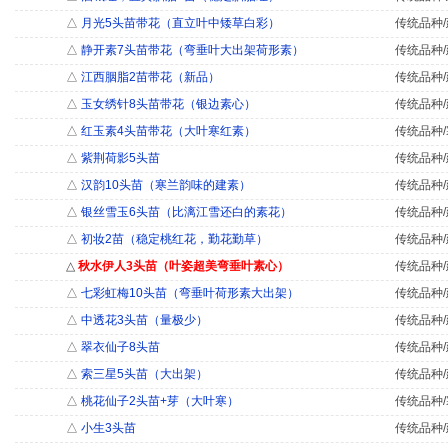
△
月光5头苗带花（直立叶中矮草白彩）
传统品种/
△
静开素7头苗带花（弯垂叶大出架荷形素）
传统品种/
△
江西胭脂2苗带花（新品）
传统品种/
△
玉女绣针8头苗带花（银边素心）
传统品种/
△
红玉素4头苗带花（大叶寒红素）
传统品种/
△
紫荆荷影5头苗
传统品种/
△
汉韵10头苗（寒兰韵味的建素）
传统品种/
△
银丝雪玉6头苗（比漓江雪还白的素花）
传统品种/
△
初妆2苗（稳定桃红花，勤花勤草）
传统品种/
△
秋水伊人3头苗（叶姿超美弯垂叶素心）
传统品种/
△
七彩虹梅10头苗（弯垂叶荷形素大出架）
传统品种/
△
中透花3头苗（量极少）
传统品种/
△
翠衣仙子8头苗
传统品种/
△
索三星5头苗（大出架）
传统品种/
△
桃花仙子2头苗+芽（大叶寒）
传统品种/
△
小生3头苗
传统品种/