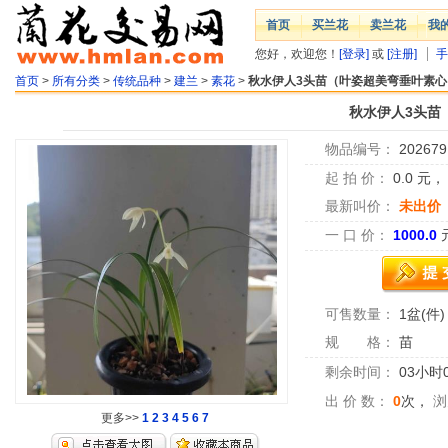
首页
买兰花
卖兰花
我
您好，欢迎您！
[登录]
或
[注册]
手
首页
>
所有分类
>
传统品种
>
建兰
>
素花
>
秋水伊人3头苗（叶姿超美弯垂叶素心
秋水伊人3头苗
物品编号：
202679
起 拍 价：
0.0
元
最新叫价：
未出价
一 口 价：
1000.0
可售数量：
1盆(件)
规 格：
苗
剩余时间：
03小时
出 价 数：
0
次，
浏
更多>>
1
2
3
4
5
6
7