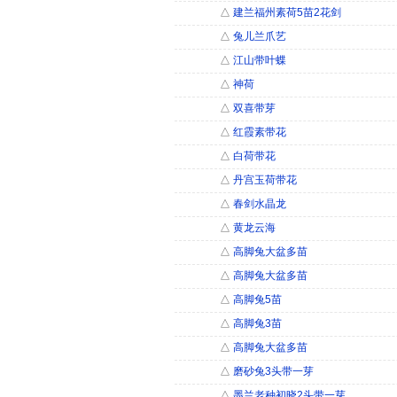
△
建兰福州素荷5苗2花剑
△
兔儿兰爪艺
△
江山带叶蝶
△
神荷
△
双喜带芽
△
红霞素带花
△
白荷带花
△
丹宫玉荷带花
△
春剑水晶龙
△
黄龙云海
△
高脚兔大盆多苗
△
高脚兔大盆多苗
△
高脚兔5苗
△
高脚兔3苗
△
高脚兔大盆多苗
△
磨砂兔3头带一芽
△
墨兰老种初晓2头带一芽