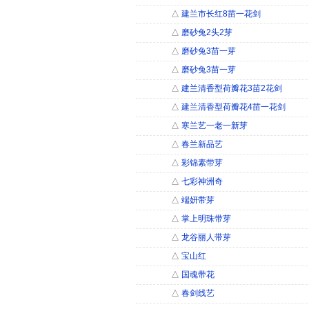
△
建兰市长红8苗一花剑
△
磨砂兔2头2芽
△
磨砂兔3苗一芽
△
磨砂兔3苗一芽
△
建兰清香型荷瓣花3苗2花剑
△
建兰清香型荷瓣花4苗一花剑
△
寒兰艺一老一新芽
△
春兰新品艺
△
彩锦素带芽
△
七彩神洲奇
△
端妍带芽
△
掌上明珠带芽
△
龙谷丽人带芽
△
宝山红
△
国魂带花
△
春剑线艺