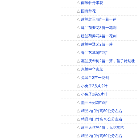
△
南陵牡丹带花
△
国魂带花
△
建兰红玉4苗一花一芽
△
建兰荷瓣花3苗一花剑
△
建兰荷瓣花4苗一花剑
△
建兰中透艺2苗一芽
△
春兰艺草5苗2芽
△
惠兰庆华梅2苗一芽，苗子特别壮
△
惠兰中华素蕊
△
兔耳兰2苗一花剑
△
小兔子2头4片叶
△
小兔子2头5片叶
△
墨兰玉妃2苗3芽
△
精品内门竹高80公分左右
△
精品内门竹高70公分左右
△
建兰天丝晃4苗，无花赏艺
△
精品内门竹高60公分左右