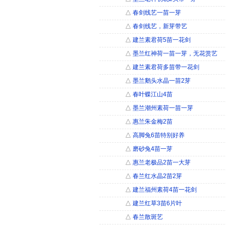
△
春剑线艺一苗一芽
△
春剑线艺，新芽带艺
△
建兰素君荷5苗一花剑
△
墨兰红神荷一苗一芽，无花赏艺
△
建兰素君荷多苗带一花剑
△
墨兰鹅头水晶一苗2芽
△
春叶蝶江山4苗
△
墨兰潮州素荷一苗一芽
△
惠兰朱金梅2苗
△
高脚兔6苗特别好养
△
磨砂兔4苗一芽
△
惠兰老极品2苗一大芽
△
春兰红水晶2苗2芽
△
建兰福州素荷4苗一花剑
△
建兰红草3苗6片叶
△
春兰散斑艺