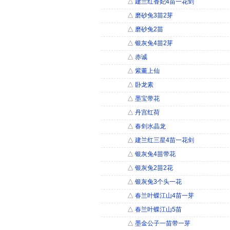
△
建兰红香妃4苗一花剑
△
磨砂兔3苗2芽
△
磨砂兔2苗
△
银灰兔4苗2芽
△
赤诚
△
紫薰上仙
△
卧龙素
△
墨宝带花
△
丹宫红荷
△
春剑水晶龙
△
建兰红三星4苗一花剑
△
银灰兔4苗带花
△
银灰兔2苗2花
△
银灰兔3个头一花
△
春兰叶蝶江山4苗一芽
△
春兰叶蝶江山5苗
△
墨金公子一苗带一芽