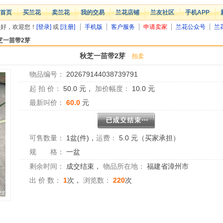
首页
买兰花
卖兰花
我的交易
兰花店铺
兰友社区
手机APP
您好，欢迎您！
[登录]
或
[注册]
手机版
客户服务
申请卖家
兰花公众号
兰
芝一苗带2芽
秋芝一苗带2芽
拍卖
物品编号：
202679144038739791
起 拍 价：
50.0
元，
加价幅度：
10.0
元
最新叫价：
60.0
元
可售数量：
1盆(件)
，
运费：
5.0 元（买家承担）
规 格：
一盆
剩余时间：
成交结束
，
物品所在地：
福建省漳州市
出 价 数：
1
次，
浏览数：
220
次