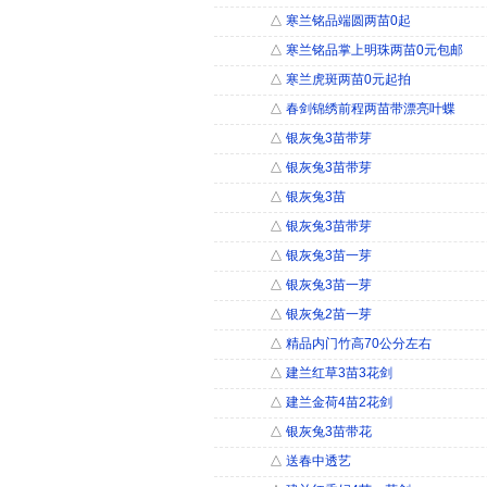
△
寒兰铭品端圆两苗0起
△
寒兰铭品掌上明珠两苗0元包邮
△
寒兰虎斑两苗0元起拍
△
春剑锦绣前程两苗带漂亮叶蝶
△
银灰兔3苗带芽
△
银灰兔3苗带芽
△
银灰兔3苗
△
银灰兔3苗带芽
△
银灰兔3苗一芽
△
银灰兔3苗一芽
△
银灰兔2苗一芽
△
精品内门竹高70公分左右
△
建兰红草3苗3花剑
△
建兰金荷4苗2花剑
△
银灰兔3苗带花
△
送春中透艺