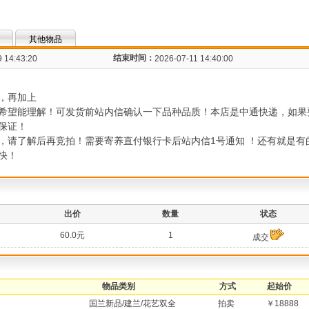
其他物品
结束时间：
 14:43:20
2026-07-11 14:40:00
，再加上
希望能理解！可发货前站内信确认一下品种品质！本店是中通快递，如果
保证！
，请了解后再竞拍！需要寄养直付银行卡后站内信1号通知 ！还有就是有
快！
出价
数量
状态
60.0元
1
成交
物品类别
方式
起始价
国兰新品/建兰/花艺双全
拍卖
￥18888