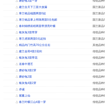
△
磨砂兔3苗一芽
传统品种/
△
建兰合天下三苗大放漏
国兰新品/
△
寒兰铭品端圆两苗0起
国兰新品/
△
寒兰铭品掌上明珠两苗0元包邮
国兰新品/
△
春剑锦绣前程两苗带漂亮叶蝶
国兰新品/
△
银灰兔3苗带芽
传统品种/
△
寒兰虎斑两苗0元起拍
国兰新品/
△
精品内门竹高70公分左右
其他品种/
△
建兰金荷4苗2花剑
传统品种/
△
银灰兔3苗带花
传统品种/
△
送春中透艺
传统品种/
△
磨砂兔3苗2芽
传统品种/
△
磨砂兔2苗
传统品种/
△
银灰兔4苗2芽
传统品种/
△
赤诚
传统品种/
△
紫薰上仙
传统品种/
△
春兰叶蝶江山4苗一芽
传统品种/