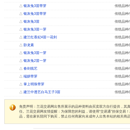
△
银灰兔3苗带芽
传统品种/
△
银灰兔3苗带芽
传统品种/
△
银灰兔3苗
传统品种/
△
银灰兔3苗一芽
传统品种/
△
建兰红香妃4苗一花剑
传统品种/
△
卧龙素
传统品种/
△
银灰兔3苗一芽
传统品种/
△
银灰兔2苗一芽
传统品种/
△
春剑线艺
传统品种/
△
端妍带芽
传统品种/
△
掌上明珠带芽
传统品种/
△
建兰中透艺白马王子3苗
传统品种/
免责声明：兰花交易网出售所展示的品种资料由买卖双方自行提供，其
任。兰花交易网友情提醒：为保障您的利益，请使用“交易通”担保交易
品，需在家长陪同下购买，禁止任何商家向未成年人出售本站的相关商