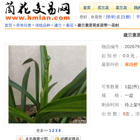
首页
买兰花
卖兰花
我
您好，欢迎您！
[登录]
或
[注册]
手
首页
>
所有分类
>
传统品种
>
建兰
>
素花
>
建兰素君荷多苗带一花剑
建兰素
物品编号：
202679
起 拍 价：
0.0
元
最新叫价：
未出价
可售数量：
1盆(件)
规 格：
一盆
剩余时间：
待上架中.
出 价 数：
0
次，
浏
更多>>
1
2
3
4