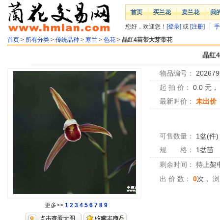
首页
买兰花
卖兰花
我
您好，欢迎您！
[登录]
或
[注册]
手
首页
>
所有分类
>
传统品种
>
寒兰
>
色花
>
晶红4苗带大芽带花
晶红
物品编号：
202679
起 拍 价：
0.0
元
最新叫价：
未出价
可售数量：
1盆(件)
规 格：
1盆苗
剩余时间：
待上架中.
出 价 数：
0
次，
浏
更多>>
1
2
3
4
5
6
7
8
9