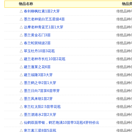
物品名称
物品类
△
春剑柳枫红素1苗2大芽
传统品种/
△
墨兰老种瓷白艺五星级4苗
传统品种/
△
达摩老种青蓝艺1苗1大芽
传统品种/
△
墨兰黄金石门3苗
传统品种/
△
春兰蛇斑锦波2苗
传统品种/
△
翠玉牡丹10苗3花苞
传统品种/
△
建兰老种市长红10苗2花苞
传统品种/
△
建兰蓬莱之花6苗
传统品种/
△
建兰福隆3苗3大芽
传统品种/
△
墨兰鹤之华2苗1大芽
传统品种/
△
墨兰日向7苗算6苗带芽
传统品种/
△
墨兰凤来朝1苗2芽
传统品种/
△
寒兰红太阳2.5苗带花苞
传统品种/
△
墨兰泗港水2苗2大芽
传统品种/
△
仙鹤双面带银，鹤艺饱满10苗带3花苞4芽特价出
传统品种/
△
寒兰素三星8苗5花苞
传统品种/