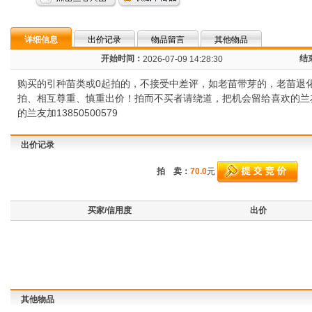
详细信息
出价记录
物品留言
其他物品
开始时间：
结
2026-07-09 14:28:30
购买的引种苗类或0起拍的，不接受中差评，如老苗带芽的，老苗退
拍、相互尊重、慎重出价！拍而不买者请绕道，把机会留给喜欢的兰
的兰友加13850500579
出价记录
拍 卖：
70.0
元
买家/信用度
出价
其他物品