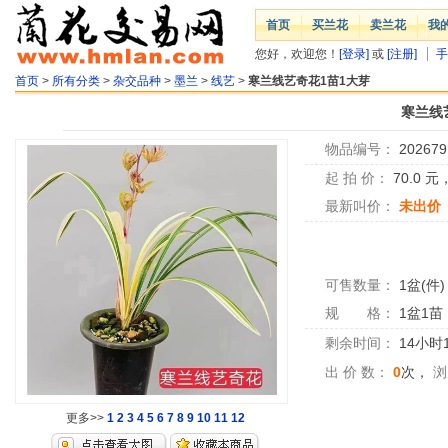
首页
买兰花
卖兰花
我
您好，欢迎您！
[登录]
或
[注册]
手
首页
>
所有分类
>
杂交品种
>
墨兰
>
线艺
>
寒兰线艺奇花1苗1大芽
寒兰线
物品编号：
202679
起 拍 价：
70.0
元
最新叫价：
未出价
可售数量：
1盆(件)
规 格：
1盆1苗
剩余时间：
14小时
出 价 数：
0
次，
浏
更多>>
1
2
3
4
5
6
7
8
9
10
11
12