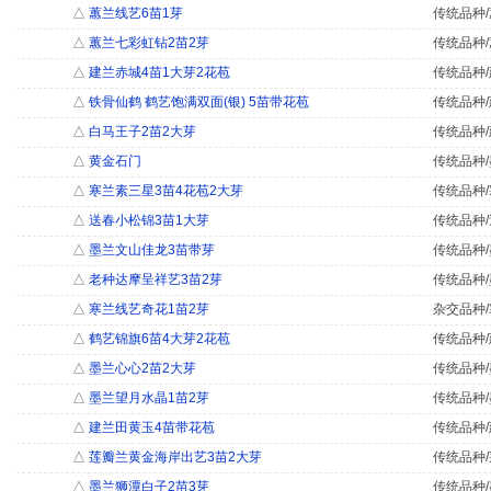
△
蕙兰线艺6苗1芽
传统品种/
△
蕙兰七彩虹钻2苗2芽
传统品种/
△
建兰赤城4苗1大芽2花苞
传统品种/
△
铁骨仙鹤 鹤艺饱满双面(银) 5苗带花苞
传统品种/
△
白马王子2苗2大芽
传统品种/
△
黄金石门
传统品种/
△
寒兰素三星3苗4花苞2大芽
传统品种/
△
送春小松锦3苗1大芽
传统品种/
△
墨兰文山佳龙3苗带芽
传统品种/
△
老种达摩呈祥艺3苗2芽
传统品种/
△
寒兰线艺奇花1苗2芽
杂交品种/
△
鹤艺锦旗6苗4大芽2花苞
传统品种/
△
墨兰心心2苗2大芽
传统品种/
△
墨兰望月水晶1苗2芽
传统品种/
△
建兰田黄玉4苗带花苞
传统品种/
△
莲瓣兰黄金海岸出艺3苗2大芽
传统品种/
△
墨兰狮潭白子2苗3芽
传统品种/