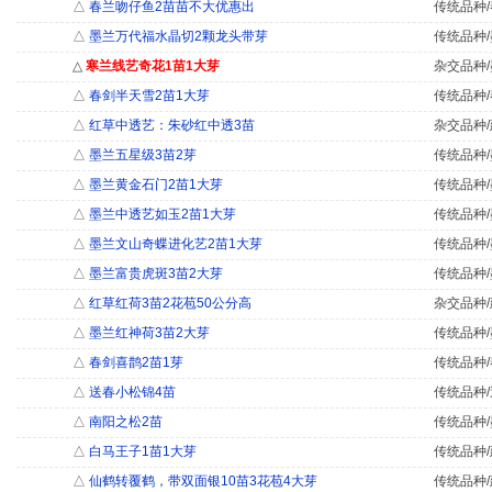
△
春兰吻仔鱼2苗苗不大优惠出
传统品种/
△
墨兰万代福水晶切2颗龙头带芽
传统品种/
△
寒兰线艺奇花1苗1大芽
杂交品种/
△
春剑半天雪2苗1大芽
传统品种/
△
红草中透艺：朱砂红中透3苗
杂交品种/
△
墨兰五星级3苗2芽
传统品种/
△
墨兰黄金石门2苗1大芽
传统品种/
△
墨兰中透艺如玉2苗1大芽
传统品种/
△
墨兰文山奇蝶进化艺2苗1大芽
传统品种/
△
墨兰富贵虎斑3苗2大芽
传统品种/
△
红草红荷3苗2花苞50公分高
杂交品种/
△
墨兰红神荷3苗2大芽
传统品种/
△
春剑喜鹊2苗1芽
传统品种/
△
送春小松锦4苗
传统品种/
△
南阳之松2苗
传统品种/
△
白马王子1苗1大芽
传统品种/
△
仙鹤转覆鹤，带双面银10苗3花苞4大芽
传统品种/