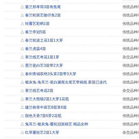
△
蕙兰郑孝荷3苗有焦尾
传统品种/
△
春兰蛇斑艺吻仔鱼2苗
传统品种/
△
转覆艺彩鹤1苗
传统品种/
△
春兰帝冠5苗
传统品种/
△
春兰轮波之花1苗1大芽
传统品种/
△
春兰虎蕊4苗
传统品种/
△
寒兰线艺奇花1苗1芽
杂交品种/
△
墨兰瓷白艺3苗带2大芽
传统品种/
△
春剑青城双绝3头算2苗带3大芽
传统品种/
△
银灰兔-兔耳兰-瓷白涮尾出尾艺带稿线 新苗已连代
传统品种/
△
寒兰线艺奇花2苗
杂交品种/
△
寒兰大熊猫2苗1大芽1花苞
传统品种/
△
建兰铁骨中斑艺8苗算6苗
传统品种/
△
国色天香7苗6芽2花苞
传统品种/
△
兔耳兰-银灰兔-覆轮冠斑稿艺 精品全种
传统品种/
△
红草覆轮艺2苗1大芽
杂交品种/