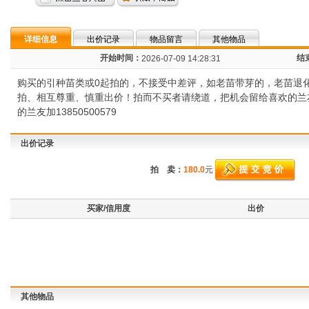
详细信息
出价记录
物品留言
其他物品
开始时间：
结
2026-07-09 14:28:31
购买的引种苗类或0起拍的，不接受中差评，如老苗带芽的，老苗退
拍、相互尊重、慎重出价！拍而不买者请绕道，把机会留给喜欢的兰
的兰友加13850500579
出价记录
拍 卖：
180.0
元
买家/信用度
出价
其他物品