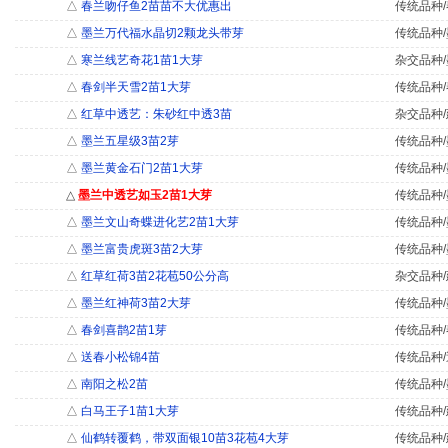
△
春兰吻仔鱼2苗苗不大优惠出
传统品种/
△
墨兰万代福水晶切2颗龙头带芽
传统品种/
△
寒兰线艺奇花1苗1大芽
杂交品种/
△
春剑半天雪2苗1大芽
传统品种/
△
红草中透艺：朱砂红中透3苗
杂交品种/
△
墨兰五星级3苗2芽
传统品种/
△
墨兰黄金石门2苗1大芽
传统品种/
△
墨兰中透艺如玉2苗1大芽
传统品种/
△
墨兰文山奇蝶进化艺2苗1大芽
传统品种/
△
墨兰富贵虎斑3苗2大芽
传统品种/
△
红草红荷3苗2花苞50公分高
杂交品种/
△
墨兰红神荷3苗2大芽
传统品种/
△
春剑喜鹊2苗1芽
传统品种/
△
送春小松锦4苗
传统品种/
△
南阳之松2苗
传统品种/
△
白马王子1苗1大芽
传统品种/
△
仙鹤转覆鹤，带双面银10苗3花苞4大芽
传统品种/