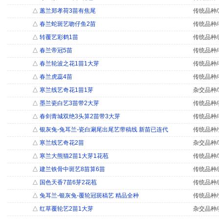
△
蕙兰郑孝荷3苗有焦尾
传统品种/
△
春兰蛇斑艺吻仔鱼2苗
传统品种/
△
转覆艺彩鹤1苗
传统品种/
△
春兰帝冠5苗
传统品种/
△
春兰轮波之花1苗1大芽
传统品种/
△
春兰虎蕊4苗
传统品种/
△
寒兰线艺奇花1苗1芽
杂交品种/
△
墨兰瓷白艺3苗带2大芽
传统品种/
△
春剑青城双绝3头算2苗带3大芽
传统品种/
△
银灰兔-兔耳兰-瓷白涮尾出尾艺带稿线 新苗已连代
传统品种/
△
寒兰线艺奇花2苗
杂交品种/
△
寒兰大熊猫2苗1大芽1花苞
传统品种/
△
建兰铁骨中斑艺8苗算6苗
传统品种/
△
国色天香7苗6芽2花苞
传统品种/
△
兔耳兰-银灰兔-覆轮冠斑稿艺 精品全种
传统品种/
△
红草覆轮艺2苗1大芽
杂交品种/