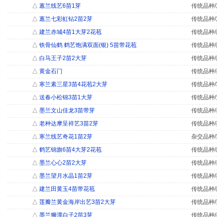
△
蕙兰线艺6苗1芽
传统品种/
△
蕙兰七彩虹钻2苗2芽
传统品种/
△
建兰赤城4苗1大芽2花苞
传统品种/
△
铁骨仙鹤 鹤艺饱满双面(银) 5苗带花苞
传统品种/
△
白马王子2苗2大芽
传统品种/
△
黄金石门
传统品种/
△
寒兰素三星3苗4花苞2大芽
传统品种/
△
送春小松锦3苗1大芽
传统品种/
△
墨兰文山佳龙3苗带芽
传统品种/
△
老种达摩呈祥艺3苗2芽
传统品种/
△
寒兰线艺奇花1苗2芽
杂交品种/
△
鹤艺锦旗6苗4大芽2花苞
传统品种/
△
墨兰心心2苗2大芽
传统品种/
△
墨兰望月水晶1苗2芽
传统品种/
△
建兰田黄玉4苗带花苞
传统品种/
△
莲瓣兰黄金海岸出艺3苗2大芽
传统品种/
△
墨兰狮潭白子2苗3芽
传统品种/