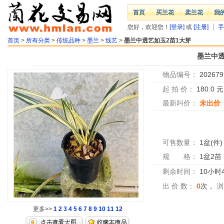
首页
买兰花
卖兰花
我
您好，欢迎您！
[登录]
或
[注册]
手
首页
>
所有分类
>
传统品种
>
墨兰
>
线艺
>
墨兰中透艺如玉2苗1大芽
墨兰中透
物品编号：
202679
起 拍 价：
180.0
最新叫价：
未出价
可售数量：
1盆(件)
规 格：
1盆2苗
剩余时间：
10小时
出 价 数：
0
次，
浏
更多>>
1
2
3
4
5
6
7
8
9
10
11
12