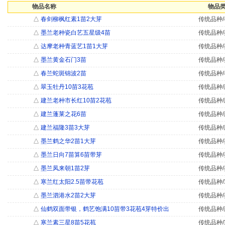
物品名称
物品类
△
春剑柳枫红素1苗2大芽
传统品种/
△
墨兰老种瓷白艺五星级4苗
传统品种/
△
达摩老种青蓝艺1苗1大芽
传统品种/
△
墨兰黄金石门3苗
传统品种/
△
春兰蛇斑锦波2苗
传统品种/
△
翠玉牡丹10苗3花苞
传统品种/
△
建兰老种市长红10苗2花苞
传统品种/
△
建兰蓬莱之花6苗
传统品种/
△
建兰福隆3苗3大芽
传统品种/
△
墨兰鹤之华2苗1大芽
传统品种/
△
墨兰日向7苗算6苗带芽
传统品种/
△
墨兰凤来朝1苗2芽
传统品种/
△
寒兰红太阳2.5苗带花苞
传统品种/
△
墨兰泗港水2苗2大芽
传统品种/
△
仙鹤双面带银，鹤艺饱满10苗带3花苞4芽特价出
传统品种/
△
寒兰素三星8苗5花苞
传统品种/