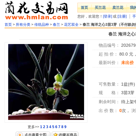
首页
买兰花
卖兰花
我
您好，欢迎您！
[登录]
或
[注册]
手
首页
>
所有分类
>
传统品种
>
春兰
>
花艺双全
>
春兰 海洋之心3苗3芽（不付款勿
春兰 海洋之心
物品编号：
202679
起 拍 价：
80.0
元
最新叫价：
未出价
可售数量：
1盆(件)
规 格：
3苗3芽
剩余时间：
待上架中.
出 价 数：
0
次，
浏
更多>>
1
2
3
4
5
6
7
8
9