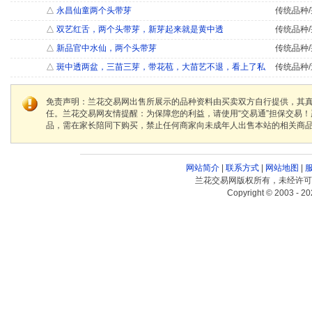
△
永昌仙童两个头带芽
传统品种/
△
双艺红舌，两个头带芽，新芽起来就是黄中透
传统品种/
△
新品官中水仙，两个头带芽
传统品种/
△
斑中透两盆，三苗三芽，带花苞，大苗艺不退，看上了私
传统品种/
免责声明：兰花交易网出售所展示的品种资料由买卖双方自行提供，其
任。兰花交易网友情提醒：为保障您的利益，请使用“交易通”担保交易
品，需在家长陪同下购买，禁止任何商家向未成年人出售本站的相关商
网站简介
|
联系方式
|
网站地图
|
兰花交易网版权所有，未经许可
Copyright © 2003 - 20