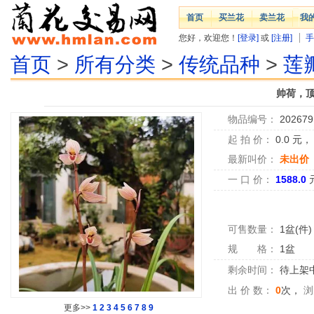
首页
买兰花
卖兰花
我
您好，欢迎您！
[登录]
或
[注册]
手
首页
>
所有分类
>
传统品种
>
莲
帅荷，顶
物品编号：
202679
起 拍 价：
0.0
元
最新叫价：
未出价
一 口 价：
1588.0
可售数量：
1盆(件)
规 格：
1盆
剩余时间：
待上架中.
出 价 数：
0
次，
浏
更多>>
1
2
3
4
5
6
7
8
9