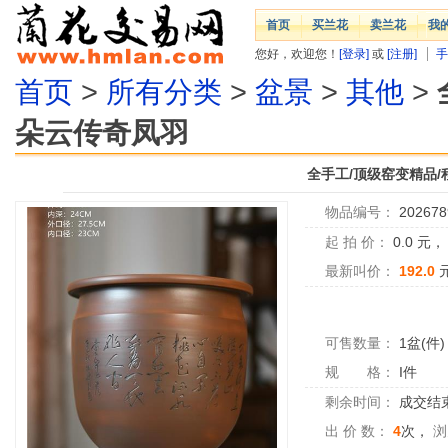
首页
买兰花
卖兰花
我
您好，欢迎您！
[登录]
或
[注册]
手
首页
>
所有分类
>
盆景
>
其他
>
朵云传奇凤羽
全手工/顶级窑变精品
物品编号：
202678
起 拍 价：
0.0
元
最新叫价：
192.0
可售数量：
1盆(件)
规 格：
I件
剩余时间：
成交结
出 价 数：
4
次，
浏