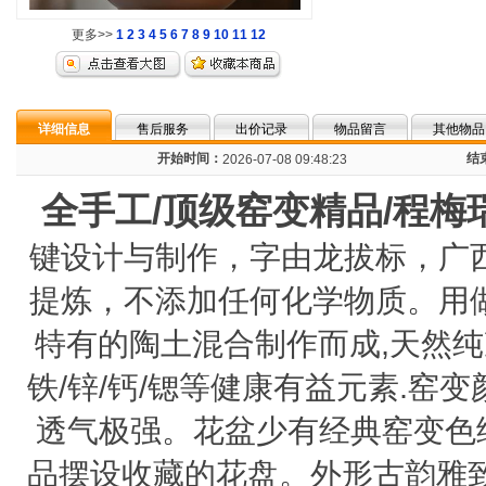
更多>>
1
2
3
4
5
6
7
8
9
10
11
12
详细信息
售后服务
出价记录
物品留言
其他物品
开始时间：
结
2026-07-08 09:48:23
全手工/顶级窑变精品/程梅
键设计与制作，字由龙拔标，广
提炼，不添加任何化学物质。用
特有的陶土混合制作而成,天然纯净
铁/锌/钙/锶等健康有益元素.
透气极强。花盆少有经典窑变色
品摆设收藏的花盘。外形古韵雅致