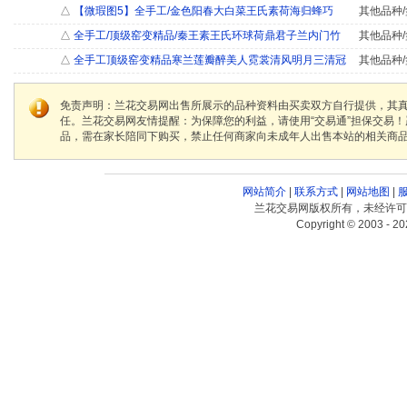
△
【微瑕图5】全手工/金色阳春大白菜王氏素荷海归蜂巧
其他品种/
△
全手工/顶级窑变精品/秦王素王氏环球荷鼎君子兰内门竹
其他品种/
△
全手工顶级窑变精品寒兰莲瓣醉美人霓裳清风明月三清冠
其他品种/
免责声明：兰花交易网出售所展示的品种资料由买卖双方自行提供，其
任。兰花交易网友情提醒：为保障您的利益，请使用“交易通”担保交易
品，需在家长陪同下购买，禁止任何商家向未成年人出售本站的相关商
网站简介
|
联系方式
|
网站地图
|
兰花交易网版权所有，未经许可
Copyright © 2003 - 20