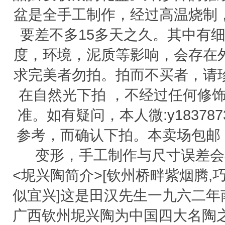
盆是全手工制作，经过高温烧制
要差不多15多天之久。其中有
度，环境，泥质等影响，会存在
求完美者勿拍。拍而不买者，请
在自然光下拍 ，不经过任何修
准。如有疑问，本人微:y18378
参考，而确认下拍。本卖场包邮
变形，手工制作与尺寸误差会
<坭兴陶简介>[钦州桥畔紫烟腾,
似宜兴]这是田汉先生一九六二年
广西钦州坭兴陶为中国四大名陶之