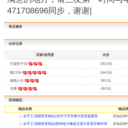
471708696同步，谢谢|
售后服务
出价记录
买家/信用度
出价
打架的干活
192.0元
陽1234
144.0元
烟雨人生
96.0元
无事
48.0元
其他物品
物品名称
物品类
△
全手工/顶级窑变精品//龙字汪字宋梅大富贵盖圆荷
其他品种/
△
全手工/顶级窑变精品/西神老月佩老文团大富贵宋梅环球
其他品种/