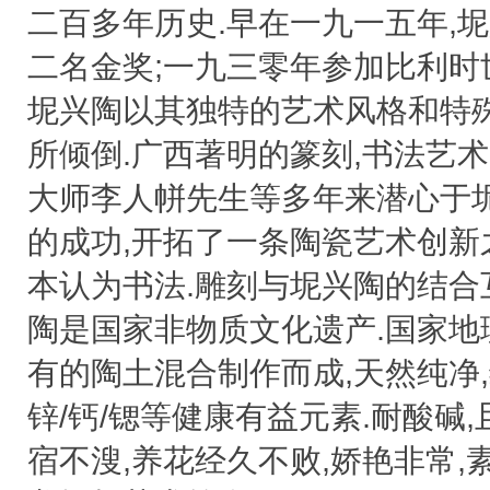
二百多年历史.早在一九一五年,
二名金奖;一九三零年参加比利时
坭兴陶以其独特的艺术风格和特
所倾倒.广西著明的篆刻,书法艺
大师李人帡先生等多年来潜心于
的成功,开拓了一条陶瓷艺术创新
本认为书法.雕刻与坭兴陶的结合
陶是国家非物质文化遗产.国家地
有的陶土混合制作而成,天然纯净,
锌/钙/锶等健康有益元素.耐酸碱
宿不溲,养花经久不败,娇艳非常,素