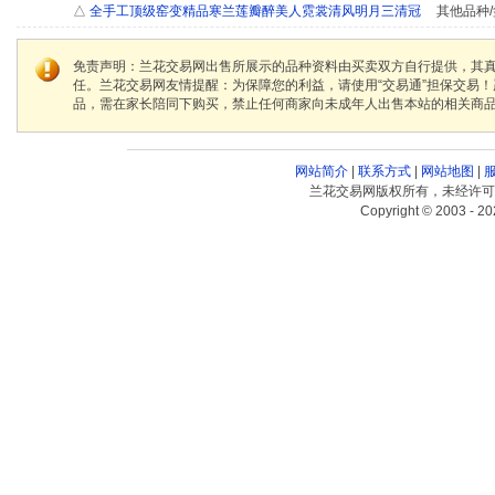
△
全手工顶级窑变精品寒兰莲瓣醉美人霓裳清风明月三清冠
其他品种/
免责声明：兰花交易网出售所展示的品种资料由买卖双方自行提供，其
任。兰花交易网友情提醒：为保障您的利益，请使用“交易通”担保交易
品，需在家长陪同下购买，禁止任何商家向未成年人出售本站的相关商
网站简介
|
联系方式
|
网站地图
|
兰花交易网版权所有，未经许可
Copyright © 2003 - 20