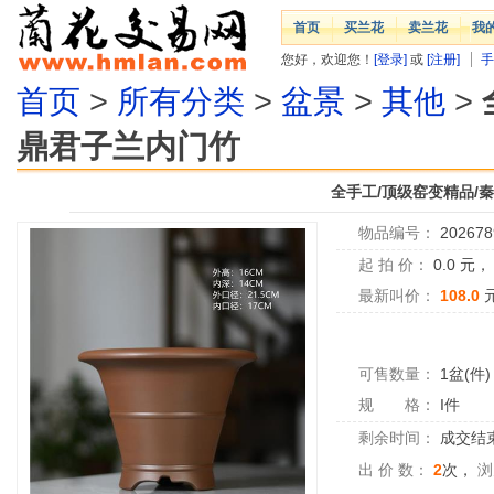
首页
买兰花
卖兰花
我
您好，欢迎您！
[登录]
或
[注册]
手
首页
>
所有分类
>
盆景
>
其他
>
鼎君子兰内门竹
全手工/顶级窑变精品/
物品编号：
202678
起 拍 价：
0.0
元
最新叫价：
108.0
可售数量：
1盆(件)
规 格：
I件
剩余时间：
成交结
出 价 数：
2
次，
浏