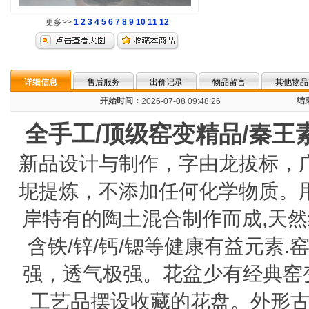
更多>>
1
2
3
4
5
6
7
8
9
10
11
12
详细信息
售后服务
出价记录
物品留言
其他物品
开始时间：
结
2026-07-08 09:48:26
全手工/顶级窑变精品/秦王
新品设计与制作，字由龙拔标，
坭提炼，不添加任何化学物质。
岸特有的陶土混合制作而成,天然纯
含铁/锌/钙/锶等健康有益元素
强，透气极强。花盆少有经典窑
工艺品摆设收藏的花盘。外形古