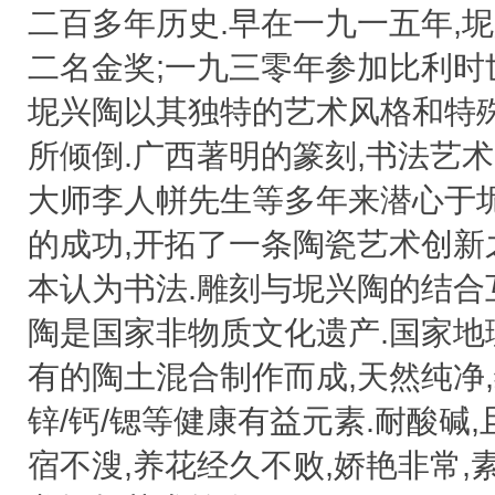
二百多年历史.早在一九一五年,
二名金奖;一九三零年参加比利时
坭兴陶以其独特的艺术风格和特
所倾倒.广西著明的篆刻,书法艺
大师李人帡先生等多年来潜心于
的成功,开拓了一条陶瓷艺术创新
本认为书法.雕刻与坭兴陶的结合
陶是国家非物质文化遗产.国家地
有的陶土混合制作而成,天然纯净,
锌/钙/锶等健康有益元素.耐酸碱
宿不溲,养花经久不败,娇艳非常,素