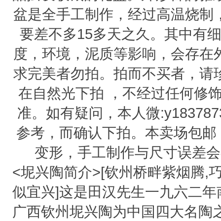
盆是全手工制作，经过高温烧制
要差不多15多天之久。其中有
度，环境，泥质等影响，会存在
求完美者勿拍。拍而不买者，请
在自然光下拍 ，不经过任何修
准。如有疑问，本人微:y18378
参考，而确认下拍。本卖场包邮
变形，手工制作与尺寸误差会
<坭兴陶简介>[钦州桥畔紫烟腾,
似宜兴]这是田汉先生一九六二年
广西钦州坭兴陶为中国四大名陶之