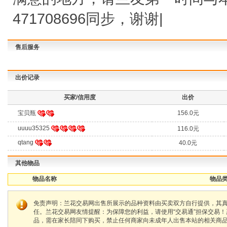
471708696同步，谢谢|
售后服务
出价记录
买家/信用度
出价
宝贝瓶
156.0元
uuuu35325
116.0元
qtang
40.0元
其他物品
物品名称
物品类
免责声明：兰花交易网出售所展示的品种资料由买卖双方自行提供，其
任。兰花交易网友情提醒：为保障您的利益，请使用“交易通”担保交易
品，需在家长陪同下购买，禁止任何商家向未成年人出售本站的相关商