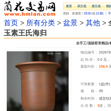
首页
买兰花
卖兰花
我
您好，欢迎您！
[登录]
或
[注册]
手
首页
>
所有分类
>
盆景
>
其他
>
玉素王氏海归
全手工/顶级窑变精品
物品编号：
202678
起 拍 价：
0.0
元
最新叫价：
156.0
可售数量：
1盆(件)
规 格：
I件
剩余时间：
成交结
出 价 数：
3
次，
浏