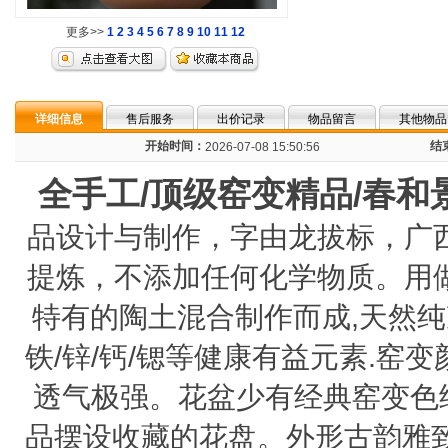
更多>>
1
2
3
4
5
6
7
8
9
10
11
12
详细信息
售后服务
出价记录
物品留言
其他物品
开始时间：
结
2026-07-08 15:50:56
全手工/顶级窑变精品/春和
品设计与制作，字由龙拔标，广
提炼，不添加任何化学物质。用
特有的陶土混合制作而成,天然纯净
铁/锌/钙/锶等健康有益元素.
透气极强。花盆少有经典窑变色
品摆设收藏的花盘。外形古韵雅致