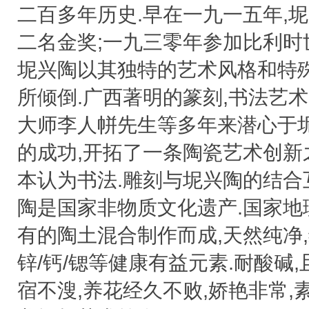
二百多年历史.早在一九一五年,
二名金奖;一九三零年参加比利时
坭兴陶以其独特的艺术风格和特
所倾倒.广西著明的篆刻,书法艺
大师李人帡先生等多年来潜心于
的成功,开拓了一条陶瓷艺术创新
本认为书法.雕刻与坭兴陶的结合
陶是国家非物质文化遗产.国家地
有的陶土混合制作而成,天然纯净,
锌/钙/锶等健康有益元素.耐酸碱
宿不溲,养花经久不败,娇艳非常,素