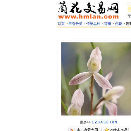
首页
>
所有分类
>
传统品种
>
莲瓣
>
色花
>
莲
更多>>
1
2
3
4
5
6
7
8
9