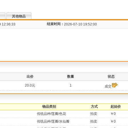
其他物品
结束时间：
 12:36:33
2026-07-10 19:52:00
出价
数量
状态
20.0元
1
成交
物品类别
方式
起始价
传统品种/莲瓣/色花
拍卖
￥0
传统品种/莲瓣/水仙瓣
拍卖
￥0