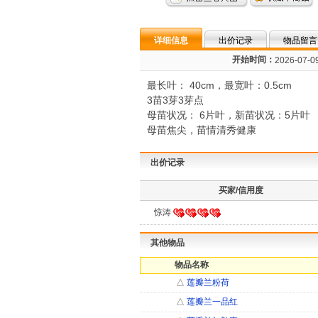
详细信息
出价记录
物品留言
开始时间：
2026-07-09
最长叶： 40cm，最宽叶：0.5cm
3苗3芽3芽点
母苗状况： 6片叶，新苗状况：5片叶
母苗焦尖，苗情清秀健康
出价记录
买家/信用度
惊涛
其他物品
物品名称
△
莲瓣兰粉荷
△
莲瓣兰一品红