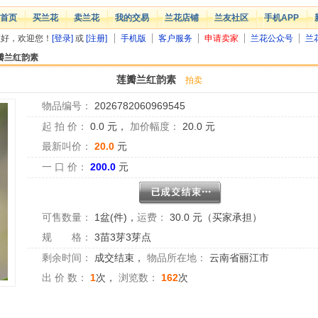
首页
买兰花
卖兰花
我的交易
兰花店铺
兰友社区
手机APP
您好，欢迎您！
[登录]
或
[注册]
手机版
客户服务
申请卖家
兰花公众号
兰
瓣兰红韵素
莲瓣兰红韵素
拍卖
物品编号：
2026782060969545
起 拍 价：
0.0
元，
加价幅度：
20.0
元
最新叫价：
20.0
元
一 口 价：
200.0
元
可售数量：
1盆(件)
，
运费：
30.0 元（买家承担）
规 格：
3苗3芽3芽点
剩余时间：
成交结束
，
物品所在地：
云南省丽江市
出 价 数：
1
次，
浏览数：
162
次