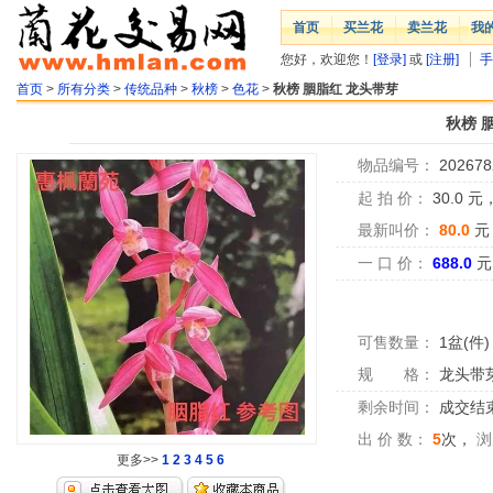
首页
买兰花
卖兰花
我
您好，欢迎您！
[登录]
或
[注册]
手
首页
>
所有分类
>
传统品种
>
秋榜
>
色花
>
秋榜 胭脂红 龙头带芽
秋榜 
物品编号：
202678
起 拍 价：
30.0
元
最新叫价：
80.0
元
一 口 价：
688.0
元
可售数量：
1盆(件)
规 格：
龙头带
剩余时间：
成交结
出 价 数：
5
次，
浏
更多>>
1
2
3
4
5
6