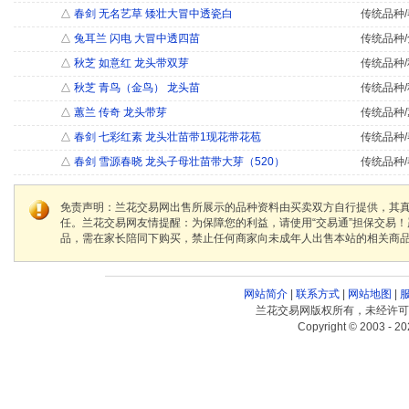
△
春剑 无名艺草 矮壮大冒中透瓷白
传统品种/
△
兔耳兰 闪电 大冒中透四苗
传统品种
△
秋芝 如意红 龙头带双芽
传统品种/
△
秋芝 青鸟（金鸟） 龙头苗
传统品种/
△
蕙兰 传奇 龙头带芽
传统品种/
△
春剑 七彩红素 龙头壮苗带1现花带花苞
传统品种/
△
春剑 雪源春晓 龙头子母壮苗带大芽（520）
传统品种/
免责声明：兰花交易网出售所展示的品种资料由买卖双方自行提供，其
任。兰花交易网友情提醒：为保障您的利益，请使用“交易通”担保交易
品，需在家长陪同下购买，禁止任何商家向未成年人出售本站的相关商
网站简介
|
联系方式
|
网站地图
|
兰花交易网版权所有，未经许可
Copyright © 2003 - 20