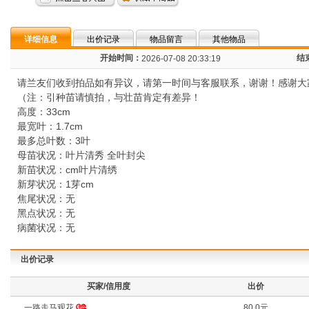
详细信息
出价记录
物品留言
其他物品
开始时间：
结
2026-07-08 20:33:19
请兰友们收到拍品如有异议，请第一时间与客服联系，谢谢！感谢大
（注：引种苗请慎拍，与壮苗肯定有差异！
高度：33cm
最宽叶：1.7cm
最多总叶数：3叶
母苗状况：叶片清秀 全叶封尖
新苗状况：cm叶片清绣
新芽状况：1芽cm
焦尾状况：无
黑点状况：无
病菌状况：无
出价记录
买家/信用度
出价
一路走马观花
80.0元