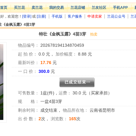
首页
买兰花
卖兰花
我的交易
兰花店铺
兰友社区
手机APP
您好，欢迎您！
[登录]
或
[注册]
手机版
客户服务
申请卖家
兰花公众号
兰
壮《金枫玉露》4苗3芽
特壮《金枫玉露》4苗3芽
拍卖
物品编号：
202678194134870459
起 拍 价：
0.0
元，
加价幅度：
8.88
元
最新叫价：
17.76
元
一 口 价：
300.0
元
可售数量：
1盆(件)
，
运费：
30.0 元（买家承担）
规 格：
一盆4苗3芽
剩余时间：
成交结束
，
物品所在地：
云南省昆明市
出 价 数：
2
次，
浏览数：
165
次