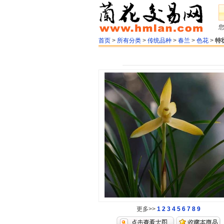
首页
>
所有分类
>
传统品种
>
春兰
>
色花
>
特
更多>>
1
2
3
4
5
6
7
8
9