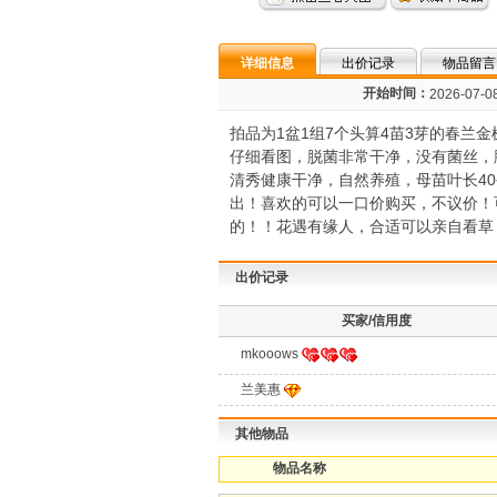
详细信息
出价记录
物品留言
开始时间：
2026-07-08
拍品为1盆1组7个头算4苗3芽的春
仔细看图，脱菌非常干净，没有菌丝，
清秀健康干净，自然养殖，母苗叶长40公
出！喜欢的可以一口价购买，不议价！
的！！花遇有缘人，合适可以亲自看草！！
出价记录
买家/信用度
mkooows
兰美惠
其他物品
物品名称