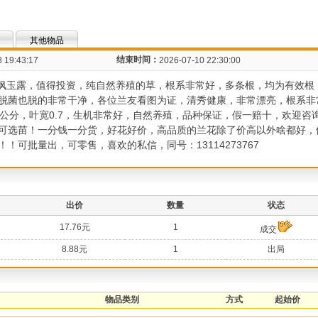
其他物品
结束时间：
 19:43:17
2026-07-10 22:30:00
兰金枫玉露，值得投资，纯自然养殖的草，根系非常好，多条根，均为有效
脱菌也脱的非常干净，各位兰友看图为证，清秀健康，非常漂亮，根系非
分，叶宽0.7，生机非常好，自然养殖，品种保证，假一赔十，欢迎咨询，v信同
可选苗！一分钱一分货，好花好价，高品质的兰花除了价高以外啥都好，
可批量出，可零售，喜欢的私信，同号：13114273767
出价
数量
状态
17.76元
1
成交
8.88元
1
出局
物品类别
方式
起始价