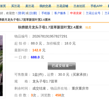
首页
买兰花
卖兰花
我的交易
兰花店铺
兰友社区
手机APP
您好，欢迎您！
[登录]
或
[注册]
手机版
客户服务
申请卖家
兰花公众号
兰
榜碧月龙头子母1.7苗草新苗叶宽2.4厘米
秋榜碧月龙头子母1.7苗草新苗叶宽2.4厘米
拍卖
物品编号：
202678191957827291
起 拍 价：
88.0
元，
加价幅度：
18.0
元
最新叫价：
142.0
元
一 口 价：
688.0
元
可售数量：
1盆(件)
，
运费：
30.0 元（买家承担）
规 格：
龙头子母1.7苗草
剩余时间：
成交结束
，
物品所在地：
重庆重庆市
出 价 数：
3
次，
浏览数：
458
次