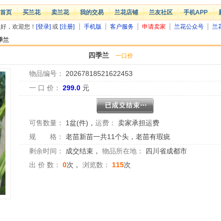
首页
买兰花
卖兰花
我的交易
兰花店铺
兰友社区
手机APP
您好，欢迎您！
[登录]
或
[注册]
手机版
客户服务
申请卖家
兰花公众号
兰
季兰
四季兰
一口价
物品编号：
20267818521622453
一 口 价：
299.0
元
可售数量：
1盆(件)
，
运费：
卖家承担运费
规 格：
老苗新苗一共11个头，老苗有瑕疵
剩余时间：
成交结束
，
物品所在地：
四川省成都市
出 价 数：
0
次，
浏览数：
115
次