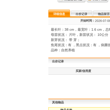
详细信息
出价记录
物品留言
开始时间：
2026-07-08
最长叶：38 cm，最宽叶：1.6 cm，
母苗状况： 片叶，新苗状况： 10公分
新芽状况： 带 芽；
焦尾状况：有 ，黑点状况：有 ，病菌
品种：自然养植
出价记录
买家/信用度
其他物品