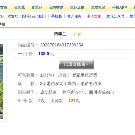
首页
买兰花
卖兰花
我的交易
兰花店铺
兰友社区
手机APP
您好，欢迎您！
[登录]
或
[注册]
手机版
客户服务
申请卖家
兰花公众号
兰
季兰
四季兰
一口价
物品编号：
202678184917399254
一 口 价：
138.0
元
可售数量：
1盆(件)
，
运费：
卖家承担运费
规 格：
3个老苗发两个新苗，老苗有瑕疵
剩余时间：
成交结束
，
物品所在地：
四川省成都市
出 价 数：
0
次，
浏览数：
127
次