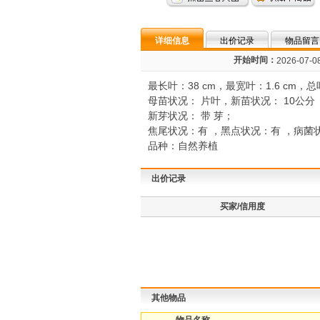
详细信息
出价记录
物品留言
开始时间：
2026-07-08
最长叶：38 cm，最宽叶：1.6 cm，
母苗状况： 片叶，新苗状况： 10公分
新芽状况： 带 芽；
焦尾状况：有 ，黑点状况：有 ，病菌
品种：自然养植
出价记录
买家/信用度
其他物品