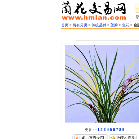
首页
>
所有分类
>
传统品种
>
莲瓣
>
色花
>
金
更多>>
1
2
3
4
5
6
7
8
9