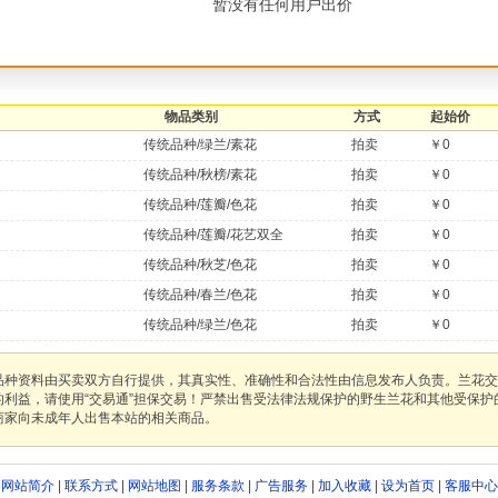
暂没有任何用户出价
物品类别
方式
起始价
传统品种/绿兰/素花
拍卖
￥0
传统品种/秋榜/素花
拍卖
￥0
传统品种/莲瓣/色花
拍卖
￥0
传统品种/莲瓣/花艺双全
拍卖
￥0
传统品种/秋芝/色花
拍卖
￥0
传统品种/春兰/色花
拍卖
￥0
传统品种/绿兰/色花
拍卖
￥0
品种资料由买卖双方自行提供，其真实性、准确性和合法性由信息发布人负责。兰花交
的利益，请使用“交易通”担保交易！严禁出售受法律法规保护的野生兰花和其他受保
商家向未成年人出售本站的相关商品。
网站简介
|
联系方式
|
网站地图
|
服务条款
|
广告服务
|
加入收藏
|
设为首页
|
客服中心