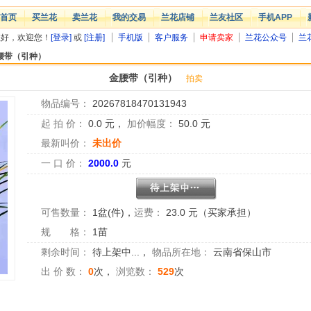
首页
买兰花
卖兰花
我的交易
兰花店铺
兰友社区
手机APP
您好，欢迎您！
[登录]
或
[注册]
手机版
客户服务
申请卖家
兰花公众号
兰
腰带（引种）
金腰带（引种）
拍卖
物品编号：
20267818470131943
起 拍 价：
0.0
元，
加价幅度：
50.0
元
最新叫价：
未出价
一 口 价：
2000.0
元
可售数量：
1盆(件)
，
运费：
23.0 元（买家承担）
规 格：
1苗
剩余时间：
待上架中...
，
物品所在地：
云南省保山市
出 价 数：
0
次，
浏览数：
529
次