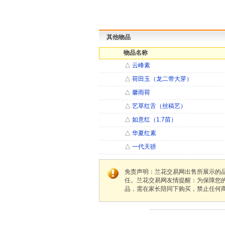
其他物品
物品名称
△
云峰素
△
荷田玉（龙二带大芽）
△
馨雨荷
△
艺草红舌（丝稿艺）
△
如意红（1.7苗）
△
华夏红素
△
一代天骄
免责声明：兰花交易网出售所展示的
任。兰花交易网友情提醒：为保障您
品，需在家长陪同下购买，禁止任何