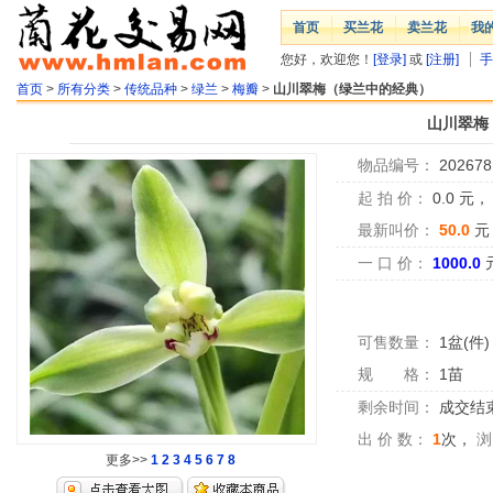
首页
买兰花
卖兰花
我
您好，欢迎您！
[登录]
或
[注册]
手
首页
>
所有分类
>
传统品种
>
绿兰
>
梅瓣
>
山川翠梅（绿兰中的经典）
山川翠梅
物品编号：
202678
起 拍 价：
0.0
元
最新叫价：
50.0
元
一 口 价：
1000.0
可售数量：
1盆(件)
规 格：
1苗
剩余时间：
成交结
出 价 数：
1
次，
浏
更多>>
1
2
3
4
5
6
7
8