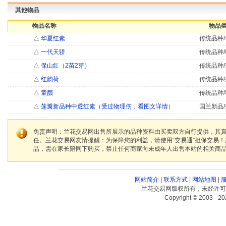
其他物品
物品名称
物品类
△
华夏红素
传统品种/
△
一代天骄
传统品种/
△
保山红（2苗2芽）
传统品种/
△
红韵荷
传统品种/
△
童颜
传统品种/
△
莲瓣新品种中透红素（受过物理伤，看图文详情）
国兰新品/
免责声明：兰花交易网出售所展示的品种资料由买卖双方自行提供，其
任。兰花交易网友情提醒：为保障您的利益，请使用“交易通”担保交易
品，需在家长陪同下购买，禁止任何商家向未成年人出售本站的相关商
网站简介
|
联系方式
|
网站地图
|
兰花交易网版权所有，未经许可
Copyright © 2003 - 20